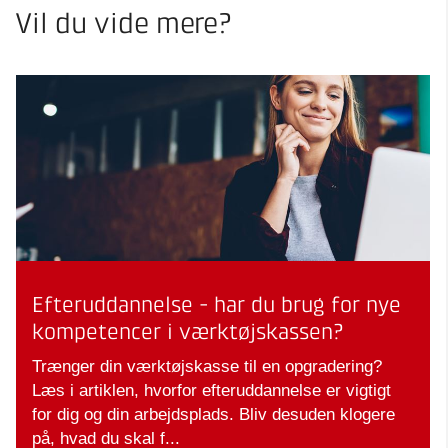
Vil du vide mere?
Efteruddannelse - har du brug for nye
kompetencer i værktøjskassen?
Trænger din værktøjskasse til en opgradering?
Læs i artiklen, hvorfor efteruddannelse er vigtigt
for dig og din arbejdsplads. Bliv desuden klogere
på, hvad du skal f...