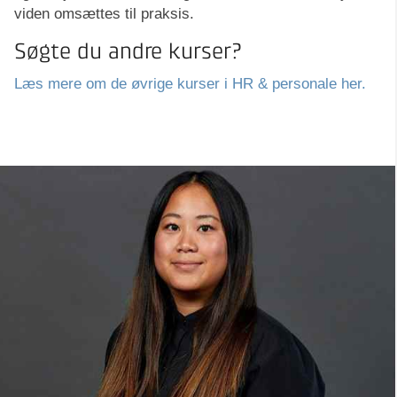
viden omsættes til praksis.
Søgte du andre kurser?
Læs mere om de øvrige kurser i HR & personale her.