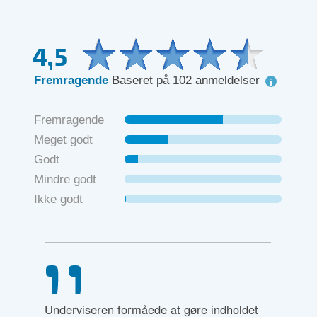
4,5
Fremragende
Baseret på 102 anmeldelser
Fremragende
Meget godt
Godt
Mindre godt
Ikke godt
pændende
Underviseren formåede at gøre indholdet
Super ko