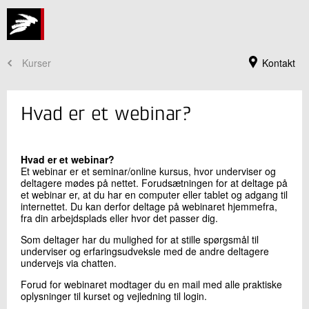
Kurser
Kontakt
Hvad er et webinar?
Hvad er et webinar?
Et webinar er et seminar/online kursus, hvor underviser og
deltagere mødes på nettet. Forudsætningen for at deltage på
et webinar er, at du har en computer eller tablet og adgang til
internettet. Du kan derfor deltage på webinaret hjemmefra,
fra din arbejdsplads eller hvor det passer dig.
Som deltager har du mulighed for at stille spørgsmål til
underviser og erfaringsudveksle med de andre deltagere
Kursusadministration
undervejs via chatten.
+45 72 20 30 00
Forud for webinaret modtager du en mail med alle praktiske
Send e-mail
oplysninger til kurset og vejledning til login.