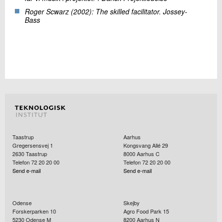
Roger Scwarz (2002): The skilled facilitator. Jossey-
Bass
Taastrup
Aarhus
Gregersensvej 1
Kongsvang Allé 29
2630
Taastrup
8000
Aarhus C
Telefon 72 20 20 00
Telefon 72 20 20 00
Send e-mail
Send e-mail
Odense
Skejby
Forskerparken 10
Agro Food Park 15
5230
Odense M
8200
Aarhus N