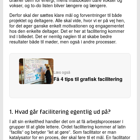
dræner dem for energi, mens mailboksen bare vokser og
vokser, og to-do listen bliver længere og længere.
Derfor skal der sættes klare mål og forventninger til både
projektet og deltagere. Alle skal vide, hvor vi er på vej hen,
for det øger ganske enkelt motivationen og engagementet
hos den enkelte deltager. Det er her at facilitering kommer
ind i billedet. Det er nemlig nøglen til at skabe bedre
resultater både til møder, men også i andre processer.
Læs også
Få 4 tips til grafisk facilitering
1. Hvad går facilitering egentlig ud på?
I alt sin enkelthed handler det om at få arbejdsprocesser i
grupper til at glide lettere. Ordet facilitering kommer af latin
”facilis” og betyder ”let at gøre”. Som facilitator er man
katalysator for en proces, der skal føre til et mål. En facilitator