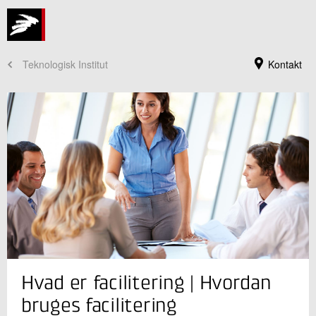
Teknologisk Institut
Kontakt
Kursusadministration
Hvad er facilitering | Hvordan
+45 72 20 30 00
Send e-mail
bruges facilitering