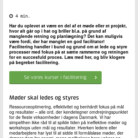
Kontakt os
4 min.
Har du oplevet at være en del af et møde eller et projekt,
hvor alt går op i hat og briller bl.a. på grund af
manglende retning og planlægning? Det kan muligvis
være fordi, der har manglet en god facilitator!
Facilitering handler i bund og grund om at lede og styre
processer med fokus på at sætte rammerne og retningen
for en succesfuld proces. Læs med her, og bliv klogere
på begrebet facilitering.
Send
Se vores kurser i facilitering
Møder skal ledes og styres
Ressourceoptimering, effektivitet og benhårdt fokus på mål
og resultater – alle ord, der kendetegner omdrejningspunktet
for de fleste virksomheder i dagens Danmark. Vi har
simpelthen ikke råd til at spilde tiden på ineffektive møder og
workshops uden mål og resultater. Hverken ledere eller
medarbejdere har lyst til at sidde til formålsløse møder, der