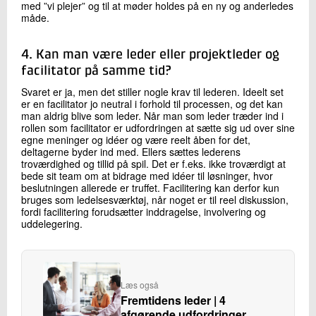
med ”vi plejer” og til at møder holdes på en ny og anderledes
måde.
4. Kan man være leder eller projektleder og
facilitator på samme tid?
Svaret er ja, men det stiller nogle krav til lederen. Ideelt set
er en facilitator jo neutral i forhold til processen, og det kan
man aldrig blive som leder. Når man som leder træder ind i
rollen som facilitator er udfordringen at sætte sig ud over sine
egne meninger og idéer og være reelt åben for det,
deltagerne byder ind med. Ellers sættes lederens
troværdighed og tillid på spil. Det er f.eks. ikke troværdigt at
bede sit team om at bidrage med idéer til løsninger, hvor
beslutningen allerede er truffet. Facilitering kan derfor kun
bruges som ledelsesværktøj, når noget er til reel diskussion,
fordi facilitering forudsætter inddragelse, involvering og
uddelegering.
Læs også
Fremtidens leder | 4
afgørende udfordringer