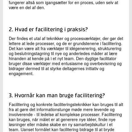
fungerer altså som igangsætter for en proces, uden selv at
være en del af den.
2. Hvad er facilitering i praksis?
Der findes et utal af teknikker og procesværktøjer, der gør det
lettere at lede processer, og de er grundstenene i facilitering.
Det kan være alt fra værktøjer til idégenerering, strukturering
og beslutningstagning til nye og anderledes måder at lære
hinanden at kende på i et nyt team. Den dygtige facilitator
bruger disse værktøjer med entusiasme og overbevisning og
bidrager dermed til at styrke deltagernes initiativ og
engagement.
3. Hvornår kan man bruge facilitering?
Facilitering og konkrete faciliteringsteknikker kan bruges til alt
fra at gøre det informationstunge møde mere levende og
involverende - til ledelse af komplekse processer. Facilitering
kan bruges, når målet er at generere nye idéer, finde nye
løsninger eller måske skabe en ny samarbejdskultur i et
team. Uanset formålet kan facilitering bidrage til at bryde