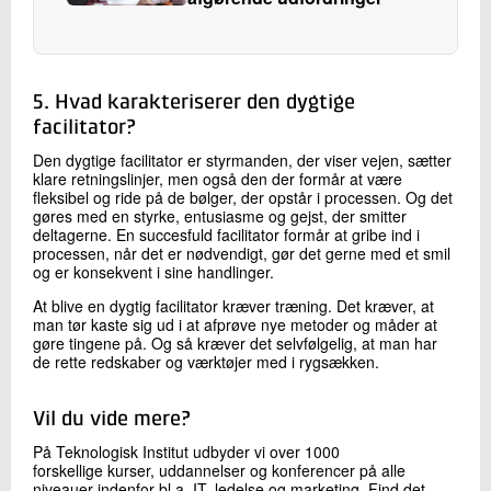
5. Hvad karakteriserer den dygtige
facilitator?
Den dygtige facilitator er styrmanden, der viser vejen, sætter
klare retningslinjer, men også den der formår at være
fleksibel og ride på de bølger, der opstår i processen. Og det
gøres med en styrke, entusiasme og gejst, der smitter
deltagerne. En succesfuld facilitator formår at gribe ind i
processen, når det er nødvendigt, gør det gerne med et smil
og er konsekvent i sine handlinger.
At blive en dygtig facilitator kræver træning. Det kræver, at
man tør kaste sig ud i at afprøve nye metoder og måder at
gøre tingene på. Og så kræver det selvfølgelig, at man har
de rette redskaber og værktøjer med i rygsækken.
Vil du vide mere?
På Teknologisk Institut udbyder vi over 1000
forskellige kurser, uddannelser og konferencer på alle
niveauer indenfor bl.a. IT, ledelse og marketing. Find det