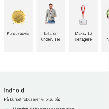
Kursusbevis
Erfaren
Maks. 16
underviser
deltagere
f
Indhold
På kurset fokuserer vi bl.a. på: