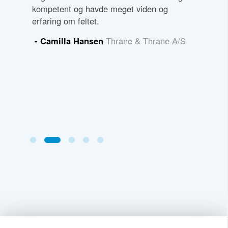
.
kompetent og havde meget viden og
godt kur
igt i
erfaring om feltet.
forventn
 emnets
anbefales
- Camilla Hansen
Thrane & Thrane A/S
konkrete
- Bjørn
nes
ort
une,