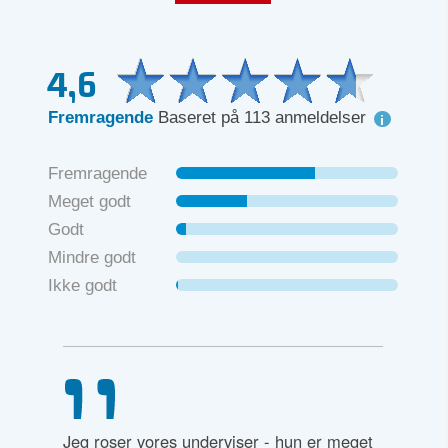
4,6
Fremragende
Baseret på 113 anmeldelser
Fremragende
Meget godt
Godt
Mindre godt
Ikke godt
kslede
Jeg roser vores underviser - hun er meget
Det var 