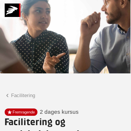
Hvad kan vi hjælpe
dig med?
Praktiske spørgsmål
Spørgsmål til tilmelding, forplejning,
afholdelsessted m.m.
Faglige spørgsmål
Spørgsmål til kursets indhold,
undervisning, niveau m.m.
Facilitering
Kitt Maria Rosenberg
Seniorkonsulent
2 dages kursus
Fremragende
Facilitering og