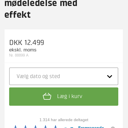
mødeledelse med
effekt
DKK 12.499
ekskl. moms
Nr. 88899 A
Vælg dato
og sted
Læg i kurv
1.314 har allerede deltaget
Fremragende