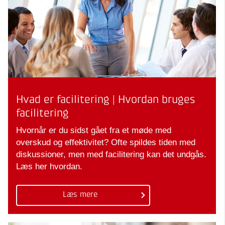
Hvad er facilitering | Hvordan bruges
facilitering
Hvornår er du sidst gået fra et møde med
overskud og effektivitet? Ofte spildes tiden med
diskussioner, men med facilitering kan det undgås.
Læs her hvordan.
Læs mere