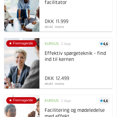
facilitator
specifikt emne
Afholdelsesgaranti
Taastrup
8
Uddannelse
5.500 kr 28.000 kr
Trekantsområdet
1
Længerevarende forløb
inden for et specifikt emne
DKK 11.999
ekskl. moms
Fremragende
KURSUS
2 dage
4,6
Effektiv spørgeteknik - find
ind til kernen
DKK 12.499
ekskl. moms
Fremragende
KURSUS
2 dage
4,6
Facilitering og mødeledelse
med effekt