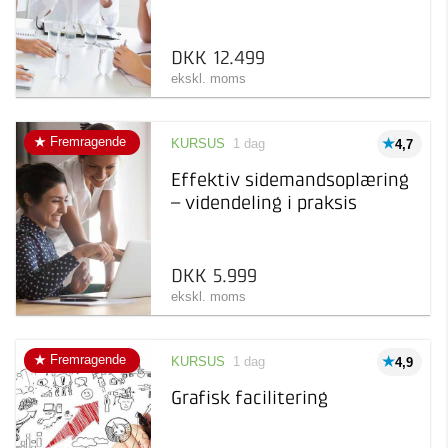
DKK 12.499
ekskl. moms
Fremragende
KURSUS
1 dag
4,7
Effektiv sidemandsoplæring
– videndeling i praksis
DKK 5.999
ekskl. moms
Fremragende
KURSUS
1 dag
4,9
Grafisk facilitering