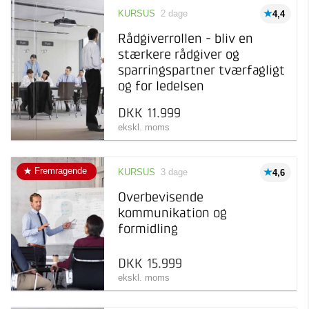
KURSUS
2 dage
4,4
Rådgiverrollen - bliv en
stærkere rådgiver og
sparringspartner tværfagligt
og for ledelsen
DKK 11.999
ekskl. moms
Fremragende
KURSUS
3 dage
4,6
Overbevisende
kommunikation og
formidling
DKK 15.999
ekskl. moms