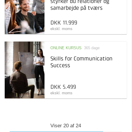
styrker du relationer og
samarbejde på tværs
DKK 11.999
ekskl. moms
ONLINE KURSUS
365 dage
Skills for Communication
Success
DKK 5.499
ekskl. moms
Viser
20
af
24