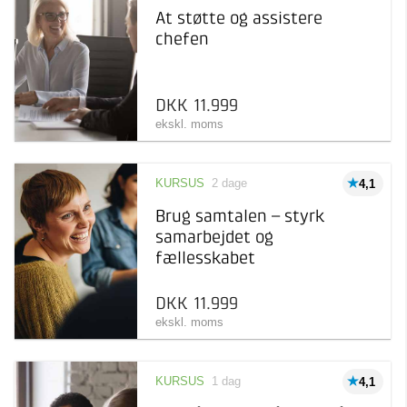
At støtte og assistere
chefen
DKK 11.999
ekskl. moms
KURSUS
2 dage
4,1
Brug samtalen – styrk
samarbejdet og
fællesskabet
DKK 11.999
ekskl. moms
KURSUS
1 dag
4,1