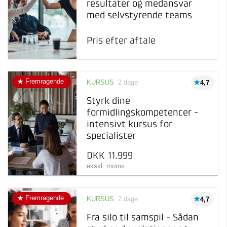
resultater og medansvar
med selvstyrende teams
Pris efter aftale
Fremragende
KURSUS
2 dage
4,7
Styrk dine
formidlingskompetencer -
intensivt kursus for
specialister
DKK 11.999
ekskl. moms
Fremragende
KURSUS
2 dage
4,7
Fra silo til samspil - Sådan