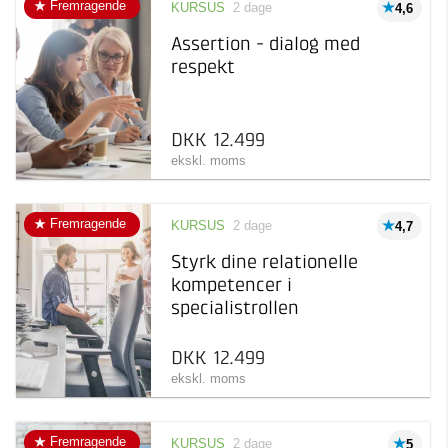
Fremragende
KURSUS
2 dage
4,6
Assertion - dialog med
respekt
DKK 12.499
ekskl. moms
Fremragende
KURSUS
2 dage
4,7
Styrk dine relationelle
kompetencer i
specialistrollen
DKK 12.499
ekskl. moms
Fremragende
KURSUS
2 dage
5