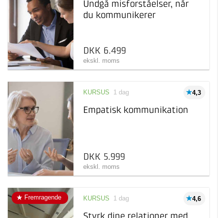
Undgå misforståelser, når
du kommunikerer
DKK 6.499
ekskl. moms
KURSUS
1 dag
4,3
Empatisk kommunikation
DKK 5.999
ekskl. moms
Fremragende
KURSUS
1 dag
4,6
Styrk dine relationer med