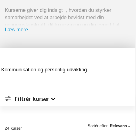
Kurserne giver dig indsigt i, hvordan du styrker
samarbejdet ved at arbejde bevidst med din
gennemslagskraft, dit kropssprog og din evne til at
Læs mere
kommunikere assertivt.
Du bliver bedre til at tage ordet i din magt, til at
aflæse kropssprog og spotte usandheder. Du styrker
din evne til at samarbejde tværfagligt og undgå
misforståelser gennem god kommunikation.
Kommunikation og personlig udvikling
Filtrér
kurser
Sted
Sortér efter:
Relevans
24 kurser
Type