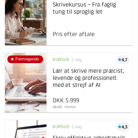
Skrivekursus – Fra faglig
tung til sproglig let
Pris efter aftale
Fremragende
KURSUS
1 dag
4,7
Lær at skrive mere præcist,
levende og professionelt
med et strejf af AI
DKK 5.999
ekskl. moms
KURSUS
1 dag
4,3