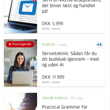
Skriv effektive arbejdsmails,
der bliver læst og handlet
på!
DKK 5.999
ekskl. moms
Fremragende
KURSUS
2 dage
5
Skriveteknik: Sådan får du
dit budskab igennem – med
og uden AI
DKK 11.999
ekskl. moms
ONLINE KURSUS
365 dage
Practical Grammar for