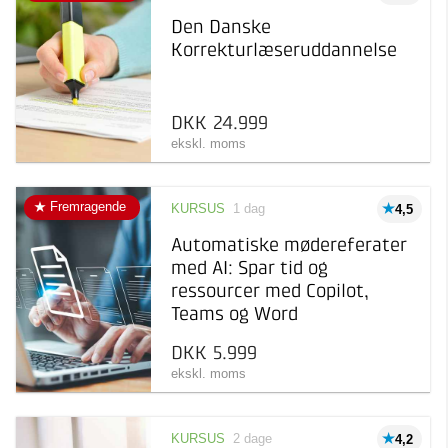
Pris
Kursus
Den Danske
København
3
Læring inden for et
Korrekturlæseruddannelse
specifikt emne
Afholdelsesgaranti
Online
1
Online kursus
5.000 kr 25.000 kr
Taastrup
8
Online læring, der kan
tages, når det passer dig
DKK 24.999
Trekantsområdet
2
ekskl. moms
Uddannelse
Længerevarende forløb
inden for et specifikt emne
Fremragende
KURSUS
1 dag
4,5
Automatiske mødereferater
med AI: Spar tid og
ressourcer med Copilot,
Teams og Word
DKK 5.999
ekskl. moms
KURSUS
2 dage
4,2