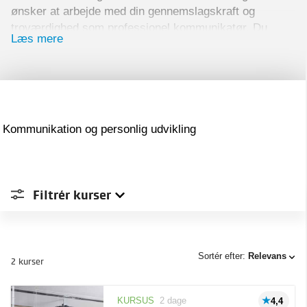
ønsker at arbejde med din gennemslagskraft og
troværdighed som professionel kommunikatør. Du
Læs mere
kan her specialisere dig på uddannelser til
nudgekonsulent, samt sætte fokus på, hvordan din
kommunikation understøtter særlige organisatoriske
roller.
Få opdateret din viden, og øg dine kompetencer
Kommunikation og personlig udvikling
inden for området. Undervisningen foregår altid med
dygtige undervisere, der har masser af
kursuserfaring.
Filtrér
kurser
Sted
Sortér efter:
Relevans
2 kurser
Type
Aarhus
2
KURSUS
2 dage
4,4
Taastrup
2