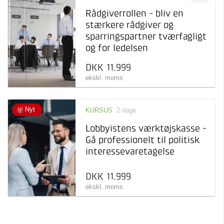
Pris
Kursus
Rådgiverrollen - bliv en
Læring inden for et
stærkere rådgiver og
specifikt emne
Afholdelsesgaranti
sparringspartner tværfagligt
11.500 kr 12.000 kr
og for ledelsen
DKK 11.999
ekskl. moms
Nyt
KURSUS
2 dage
Lobbyistens værktøjskasse -
Gå professionelt til politisk
interessevaretagelse
DKK 11.999
ekskl. moms