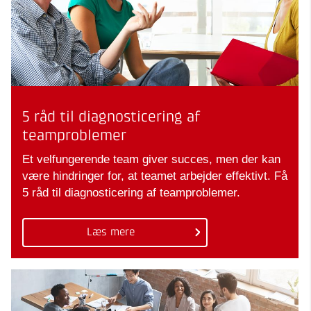
5 råd til diagnosticering af
teamproblemer
Et velfungerende team giver succes, men der kan
være hindringer for, at teamet arbejder effektivt. Få
5 råd til diagnosticering af teamproblemer.
Læs mere