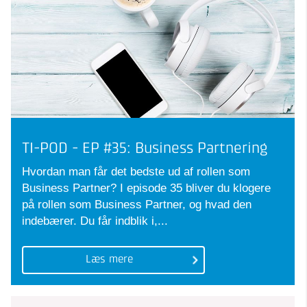
TI-POD - EP #35: Business Partnering
Hvordan man får det bedste ud af rollen som
Business Partner? I episode 35 bliver du klogere
på rollen som Business Partner, og hvad den
indebærer. Du får indblik i,...
Læs mere