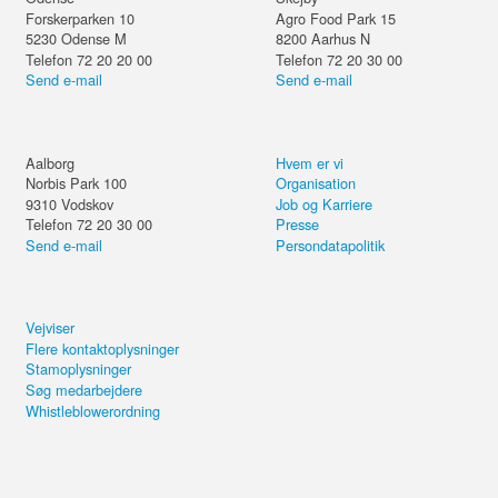
Forskerparken 10
Agro Food Park 15
5230
Odense M
8200
Aarhus N
Telefon 72 20 20 00
Telefon 72 20 30 00
Send e-mail
Send e-mail
Aalborg
Hvem er vi
Norbis Park 100
Organisation
9310
Vodskov
Job og Karriere
Telefon 72 20 30 00
Presse
Send e-mail
Persondatapolitik
Vejviser
Flere kontaktoplysninger
Stamoplysninger
Søg medarbejdere
Whistleblowerordning
Del kurset eller forsæt på din
Rådgiverrollen - bliv en
computer.