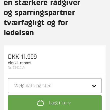
en stærkere rådgiver
og sparringspartner
tværfagligt og for
ledelsen
DKK 11.999
ekskl. moms
Nr. 72410 A
Vælg dato
og sted
Læg i kurv