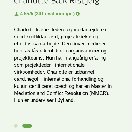
Henrik Leslye
4.72
/5 (1887 evalueringer)
Henrik er erhvervspsykolog, cand. psych.,
foredragsholder og strategisk rådgiver med
stor undervisningserfaring. Hans speciale er
inden for positiv organisationspsykologi,
ledelsesudvikling, teamsamarbejde og
kommunikation. Han er en engageret og
humoristisk formidler med en direkte facon.
Du får den nyeste viden inden for feltet,
masser af inspiration og konkrete værktøjer.
Blot fordi der er videnskabelig forskning bag,
behøver det ikke være en videnskab at
bruge. Henrik underviser på Sjælland.