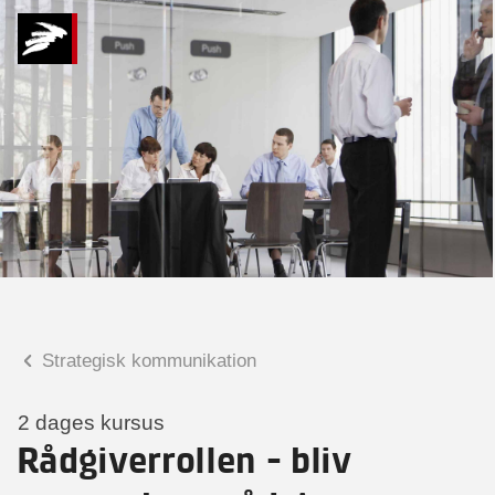
Hvad kan vi hjælpe
dig med?
Praktiske spørgsmål
Spørgsmål til tilmelding, forplejning,
afholdelsessted m.m.
Faglige spørgsmål
Spørgsmål til kursets indhold,
undervisning, niveau m.m.
Strategisk kommunikation
Christian Ravn Agergaard
Konsulent
2 dages kursus
Rådgiverrollen - bliv