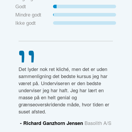
Godt
Mindre godt
Ikke godt
uper
Det lyder nok ret kliché, men det er uden
Jeg rose
t mange
sammenligning det bedste kursus jeg har
deltagern
ndet
været på. Underviseren er den bedste
benhårdt
underviser jeg har haft. Jeg har lært en
givende. 
masse på en helt genial og
stillet m
k
grænseoverskridende måde, hvor tiden er
opbaknin
suset afsted.
at gøre 
TAK.
- Richard Ganzhorn Jensen
Basolith A/S
- Sussi