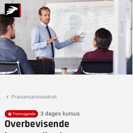
Hvad kan vi hjælpe
dig med?
Praktiske spørgsmål
Spørgsmål til tilmelding, forplejning,
afholdelsessted m.m.
Faglige spørgsmål
Spørgsmål til kursets indhold,
undervisning, niveau m.m.
Præsentationsteknik
Linda Gertz
Kursuskoordinator
3 dages kursus
Fremragende
Overbevisende