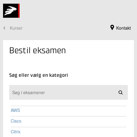
Kurser
Kontakt
Bestil eksamen
Søg eller vælg en kategori
AWS
Jeg er din kontaktperson
Cisco
Christina Forman
Konsulent
Citrix
Uddannelse