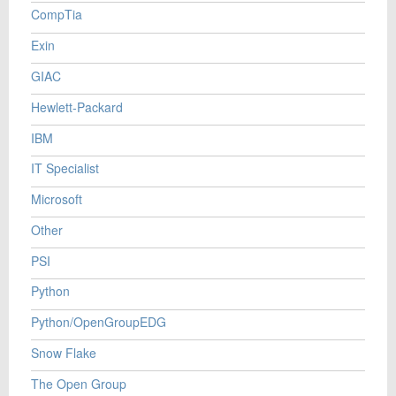
+45 72 20 16 08
CompTia
Send e-mail
Exin
GIAC
Skriv til mig
Hewlett-Packard
IBM
IT Specialist
Microsoft
Other
PSI
Send
Python
Python/OpenGroupEDG
Snow Flake
The Open Group