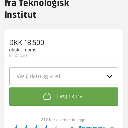
fra Teknologisk
Centerprojektleder
Faglige spørgsmål
Institut
Spørgsmål til kursets indhold,
undervisning, niveau m.m.
Lars Jørgensen
Seniorkonsulent
Faglige spørgsmål
DKK 18.500
Spørgsmål til kursets indhold,
ekskl. moms
undervisning, niveau m.m.
Inge Faldager
Nr. 27716 P
Seniorprojektleder
Vælg dato
og sted
Læg i kurv
312 har allerede deltaget
Fremragende