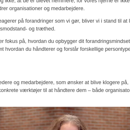
g ikke, at de er blevet nemmere, for vores hjerne er ikke 
rdrer organisationer og medarbejdere.
eagerer på forandringer som vi gør, bliver vi i stand til at 
smodstand- og træthed.
er fokus på, hvordan du opbygger dit forandringsmindset
t hvordan du håndterer og forstår forskellige persontype
ledere og medarbejdere, som ønsker at blive klogere på, 
onkrete værktøjer til at håndtere dem – både organisato