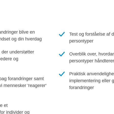
andringer blive en
Test og forståelse af 
mindset og din hverdag
persontyper
 der understøtter
Overblik over, hvordan
ledere og
persontyper håndterer
Praktisk anvendelighed
bag forandringer samt
implementering eller
vi mennesker 'reagerer'
forandringer
e et
or individer og