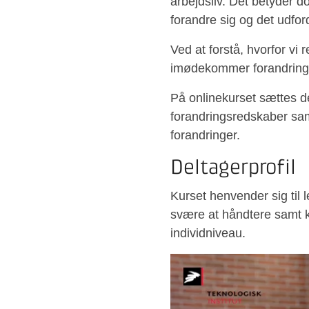
arbejdsliv. Det betyder do
forandre sig og det udfo
Ved at forstå, hvorfor vi r
imødekommer forandring
På onlinekurset sættes d
forandringsredskaber sam
forandringer.
Deltagerprofil
Kurset henvender sig til 
svære at håndtere samt k
individniveau.