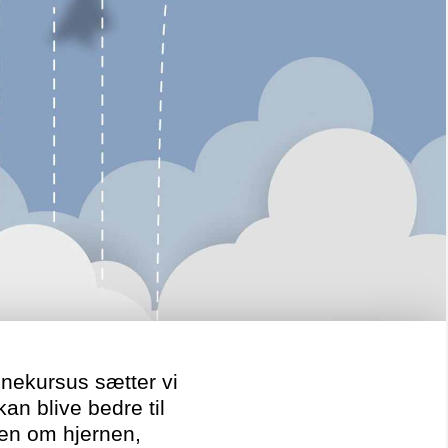
inekursus sætter vi
an blive bedre til
en om hjernen,