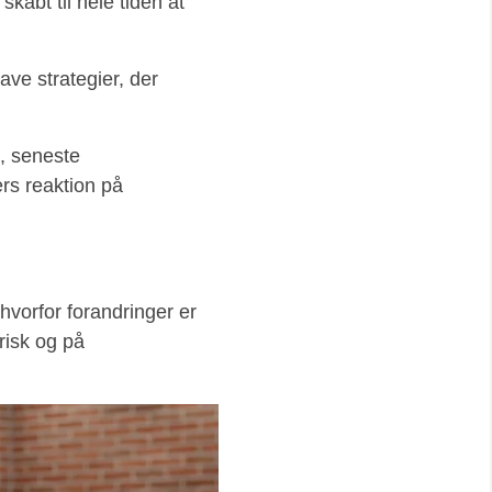
skabt til hele tiden at
lave strategier, der
, seneste
rs reaktion på
hvorfor forandringer er
risk og på