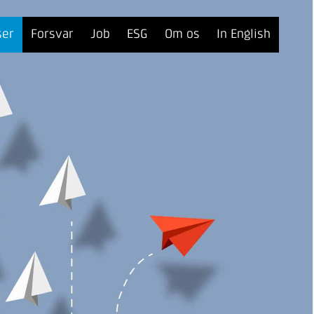
ser
Forsvar
Job
ESG
Om os
In English