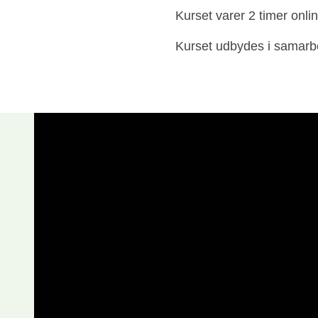
Kurset varer 2 timer onlin
Kurset udbydes i samarb