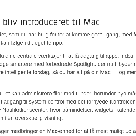
– bliv introduceret til Mac
det, som du har brug for for at komme godt i gang, med f
an følge i dit eget tempo.
 dine centrale værktøjer til at få adgang til apps, indstil
øge smartere med forbedrede Spotlight, der nu tilbyder r
 intelligente forslag, så du har alt på din Mac — og mere
u let kan administrere filer med Finder, herunder nye må
gt adgang til system control med det fornyede Kontrolcent
Notifikationscenter, hvor påmindelser, widgets, kalende
 i én overskuelig visning.
tager medbringer en Mac-enhed for at få mest muligt ud a