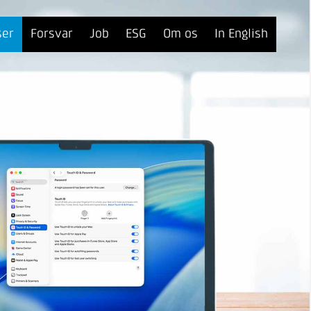
ser
Forsvar
Job
ESG
Om os
In English