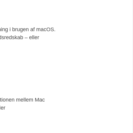
kning i brugen af macOS.
jdsredskab – eller
ationen mellem Mac
der