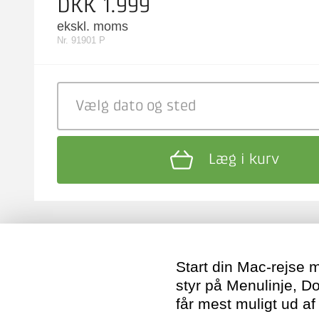
DKK 1.999
ekskl. moms
Nr. 91901 P
Vælg dato
og sted
Læg i kurv
Start din Mac-rejse m
styr på Menulinje, Do
får mest muligt ud af 