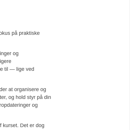
okus på praktiske
linger og
igere
 til — lige ved
der at organisere og
er, og hold styr på din
ropdateringer og
f kurset. Det er dog