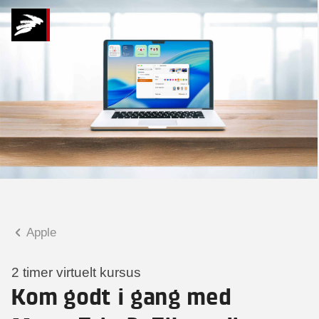
Hvad kan vi hjælpe
dig med?
Praktiske spørgsmål
Spørgsmål til tilmelding, forplejning,
afholdelsessted m.m.
Faglige spørgsmål
Spørgsmål til kursets indhold,
undervisning, niveau m.m.
Apple
Christian Ravn Agergaard
Konsulent
2 timer virtuelt kursus
Kom godt i gang med