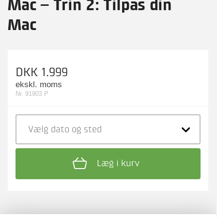
Mac – Trin 2: Tilpas din
Mac
DKK 1.999
ekskl. moms
Nr. 91903 P
Vælg dato
og sted
Læg i kurv