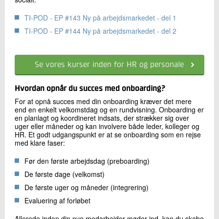
TI-POD - EP #143 Ny på arbejdsmarkedet - del 1
TI-POD - EP #144 Ny på arbejdsmarkedet - del 2
Se vores kurser inden for HR og personale
Hvordan opnår du succes med onboarding?
For at opnå succes med din onboarding kræver det mere
end en enkelt velkomstdag og en rundvisning. Onboarding er
en planlagt og koordineret indsats, der strækker sig over
uger eller måneder og kan involvere både leder, kolleger og
HR. Et godt udgangspunkt er at se onboarding som en rejse
med klare faser:
Før den første arbejdsdag (preboarding)
De første dage (velkomst)
De første uger og måneder (integrering)
Evaluering af forløbet
Allerede inden din nye medarbejder møder ind, kan du skabe