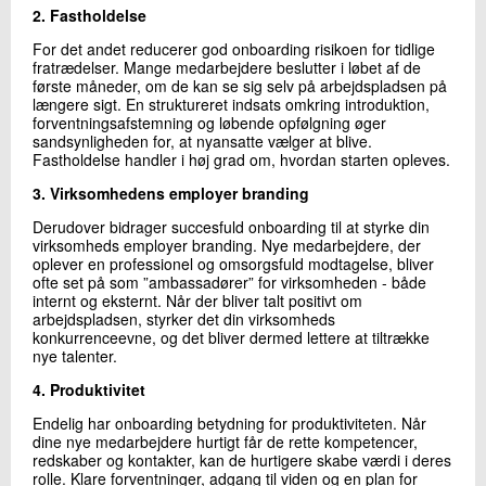
2. Fastholdelse
For det andet reducerer god onboarding risikoen for tidlige
fratrædelser. Mange medarbejdere beslutter i løbet af de
første måneder, om de kan se sig selv på arbejdspladsen på
længere sigt. En struktureret indsats omkring introduktion,
forventningsafstemning og løbende opfølgning øger
sandsynligheden for, at nyansatte vælger at blive.
Fastholdelse handler i høj grad om, hvordan starten opleves.
3. Virksomhedens employer branding
Derudover bidrager succesfuld onboarding til at styrke din
virksomheds employer branding. Nye medarbejdere, der
oplever en professionel og omsorgsfuld modtagelse, bliver
ofte set på som ”ambassadører” for virksomheden - både
internt og eksternt. Når der bliver talt positivt om
arbejdspladsen, styrker det din virksomheds
konkurrenceevne, og det bliver dermed lettere at tiltrække
nye talenter.
4. Produktivitet
Endelig har onboarding betydning for produktiviteten. Når
dine nye medarbejdere hurtigt får de rette kompetencer,
redskaber og kontakter, kan de hurtigere skabe værdi i deres
rolle. Klare forventninger, adgang til viden og en plan for