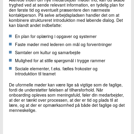
tryghed ved at sende relevant information, en tydelig plan for
den første tid og eventuelt præsentere den nærmeste
kontaktperson. På selve arbejdspladsen handler det om at
kombinere struktureret introduktion med løbende dialog. Det
kan blandt andet indbefatte:
En plan for oplæring i opgaver og systemer
Faste møder med lederen om mål og forventninger
Samtaler om kultur og samarbejde
Mulighed for at stille spørgsmål i trygge rammer
Sociale elementer, f.eks. fælles frokoster og
introduktion til teamet
De uformelle møder kan være lige så vigtige som de faglige,
fordi de understøtter følelsen af tilhørsforhold. Når
onboarding opleves som meningsfuld, føler din medarbejder,
at der er tænkt over processen, at der er tid og plads til at
lære, og at der er opmærksomhed på både det faglige og det
menneskelige.