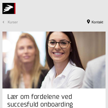
Kurser
Kontakt
Kursusadministration
Lær om fordelene ved
+45 72 20 30 00
Send e-mail
succesfuld onboarding