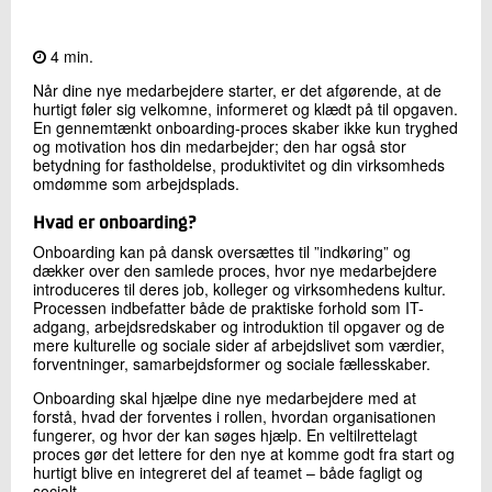
Kontakt os
4 min.
Når dine nye medarbejdere starter, er det afgørende, at de
hurtigt føler sig velkomne, informeret og klædt på til opgaven.
En gennemtænkt onboarding-proces skaber ikke kun tryghed
og motivation hos din medarbejder; den har også stor
betydning for fastholdelse, produktivitet og din virksomheds
omdømme som arbejdsplads.
Hvad er onboarding?
Onboarding kan på dansk oversættes til ”indkøring” og
Send
dækker over den samlede proces, hvor nye medarbejdere
introduceres til deres job, kolleger og virksomhedens kultur.
Processen indbefatter både de praktiske forhold som IT-
adgang, arbejdsredskaber og introduktion til opgaver og de
mere kulturelle og sociale sider af arbejdslivet som værdier,
forventninger, samarbejdsformer og sociale fællesskaber.
Onboarding skal hjælpe dine nye medarbejdere med at
forstå, hvad der forventes i rollen, hvordan organisationen
fungerer, og hvor der kan søges hjælp. En veltilrettelagt
proces gør det lettere for den nye at komme godt fra start og
hurtigt blive en integreret del af teamet – både fagligt og
socialt.