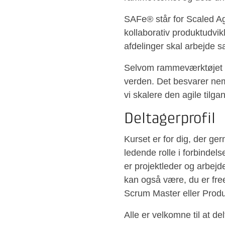
SAFe® står for Scaled A
kollaborativ produktudvikl
afdelinger skal arbejde
Selvom rammeværktøjet sta
verden. Det besvarer neml
vi skalere den agile tilga
Deltagerprofil
Kurset er for dig, der ge
ledende rolle i forbindel
er projektleder og arbejd
kan også være, du er free
Scrum Master eller Produc
Alle er velkomne til at d