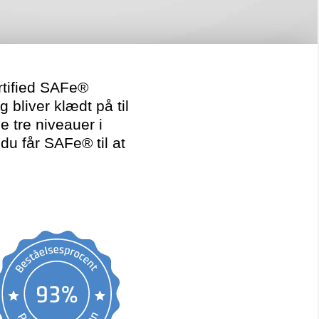
ertified SAFe®
 bliver klædt på til
e tre niveauer i
u får SAFe® til at