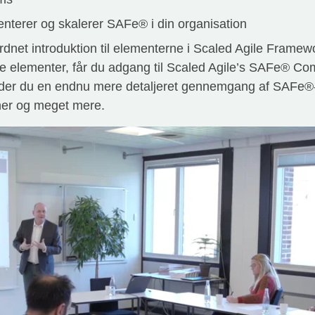
terer og skalerer SAFe® i din organisation
rdnet introduktion til elementerne i Scaled Agile Framewo
e elementer, får du adgang til Scaled Agile’s SAFe® Co
finder du en endnu mere detaljeret gennemgang af SAFe
ner og meget mere.