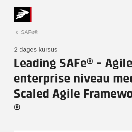
SAFe®
2 dages kursus
Leading SAFe® - Agile
enterprise niveau me
Scaled Agile Framew
®