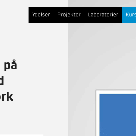
Ydelser
Projekter
Laboratorier
Kur
 på
d
ork