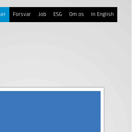
ser
Forsvar
Job
ESG
Om os
In English