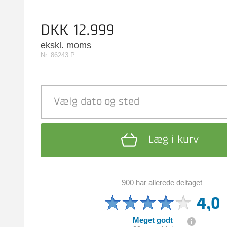
DKK 12.999
ekskl. moms
Nr. 86243 P
Vælg dato
og sted
Læg i kurv
900 har allerede deltaget
4,0
Meget godt