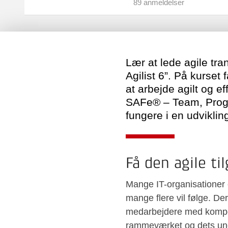
89 anmeldelser
Lær at lede agile tra
Agilist 6”. På kurset
at arbejde agilt og e
SAFe® – Team, Progra
fungere i en udviklin
Få den agile ti
Mange IT-organisationer
mange flere vil følge. De
medarbejdere med kompet
rammeværket og dets und