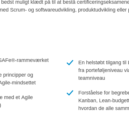
bedst muligt klædt på til at bestå certificeringseksamene
 med Scrum- og softwareudvikling, produktudvikling eller 
e SAFe®-rammeværket
En helstøbt tilgang til
fra porteføljeniveau v
le principper og
teamniveau
Agile-mindsettet
Forståelse for begre
de med et Agile
Kanban, Lean-budgett
)
hvordan de alle sa