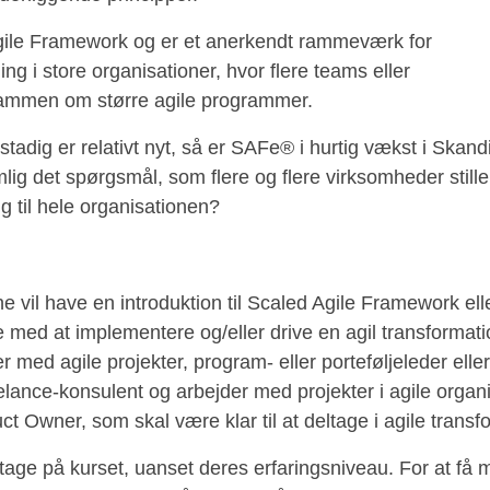
gile Framework og er et anerkendt rammeværk for
ing i store organisationer, hvor flere teams eller
 sammen om større agile programmer.
dig er relativt nyt, så er SAFe® i hurtig vækst i Skand
ig det spørgsmål, som flere og flere virksomheder stille
ng til hele organisationen?
rne vil have en introduktion til Scaled Agile Framework el
se med at implementere og/eller drive en agil transformat
er med agile projekter, program- eller porteføljeleder ell
lance-konsulent og arbejder med projekter i agile organis
t Owner, som skal være klar til at deltage i agile transf
eltage på kurset, uanset deres erfaringsniveau. For at få 