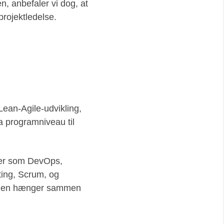
n, anbefaler vi dog, at
projektledelse.
 Lean-Agile-udvikling,
ia programniveau til
ber som DevOps,
ing, Scrum, og
mmen hænger sammen