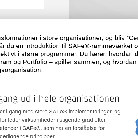
nsformationer i store organisationer, og bliv ”C
 får du en introduktion til SAFe®-rammeværket og
ffektivt i større programmer. Du lærer, hvordan d
m og Portfolio – spiller sammen, og hvordan d
gsorganisation.
lgang ud i hele organisationen
 er i gang med store SAFe®-implementeringer, og
rfor leder virksomheder i stigende grad efter
encer i SAFe®, som har en forståelse for
erliggende principper.