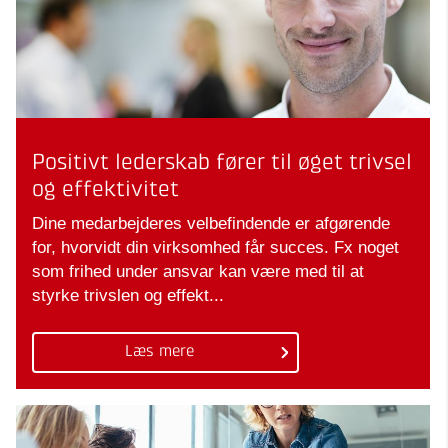
Positivt lederskab fører til øget trivsel
og effektivitet
Dine medarbejderes velbefindende er afgørende
for, hvorvidt din virksomhed får succes. Fx noget
som frihed under ansvar kan være med til at
styrke trivslen og effekt...
Læs mere