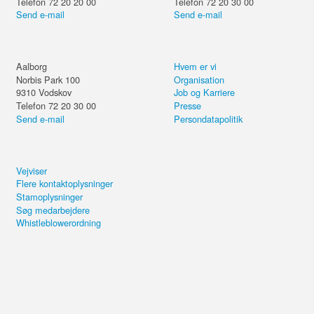
Telefon 72 20 20 00
Telefon 72 20 30 00
Send e-mail
Send e-mail
Aalborg
Hvem er vi
Norbis Park 100
Organisation
9310
Vodskov
Job og Karriere
Telefon 72 20 30 00
Presse
Send e-mail
Persondatapolitik
Vejviser
Flere kontaktoplysninger
Stamoplysninger
Søg medarbejdere
Whistleblowerordning
Del kurset eller forsæt på din
computer.
Ledelse i et driftsorienteret og