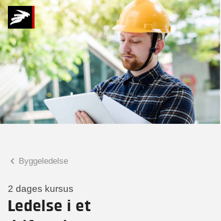
Hvad kan vi hjælpe
dig med?
Praktiske spørgsmål
Spørgsmål til tilmelding, forplejning,
afholdelsessted m.m.
Faglige spørgsmål
Spørgsmål til kursets indhold,
undervisning, niveau m.m.
Byggeledelse
Kitt Maria Rosenberg
Seniorkonsulent
2 dages kursus
Ledelse i et