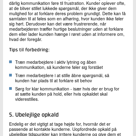
dårlig kommunikation føre til frustration. Kunder oplever ofte,
at de bliver stillet lukkede spørgsmål, der ikke giver dem
mulighed for at forklare deres problem grundigt. Dette kan få
samtalen til at føles som en afhøring, hvor kunden ikke føler
sig hørt. Derudover kan det være frustrerende, når
medarbejderen træffer hurtige beslutninger uden at forklare
dem eller lader kunden hænge i røret uden at informere om,
hvad der foregår.
Tips til forbedring:
Træn medarbejdere i aktiv lytning og åben
kommunikation, så kunderne føler sig forstået
Træn medarbejdere i at stille åbne spørgsmål, så
kunden har plads til at forklare sit behov
Sørg for klar kommunikation - især hvis der er brug for
at sætte kunden på hold, eller hvis opkaldet skal
viderestilles.
5. Ubelejlige opkald
Endelig er det vigtigt at tage højde for, hvornår det er
passende at kontakte kunderne. Uopfordrede opkald på
ubelejlige tidspunkter kan irritere kunderne og give dem et