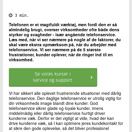
Kontakt os
3 min.
Telefonen er et magtfuldt værktøj, men fordi den er så
almindelig brugt, overser virksomheder ofte både dens
styrker og svagheder - især angående telefonservice.
Læs med, når vi ser nærmere på nogle af de faktorer, du
skal være ekstra opmærksom på, når du arbejder med
telefonservice. Vi ser nærmere på de 5 største
frustrationer, kunder oplever, når de ringer ind til en
virksomhed.
Send
Se vores kurser i
service og support
Vi har sikkert alle oplevet frustrerende situationer med dårlig
telefonservice. Den daglige telefonservice er utrolig vigtig for
din virksomheds image blandt dine kunder. God
telefonservice sikrer glade og loyale kunder, imens
middelmådig eller dårlig telefonservice hurtigt driver
kunderne væk. Derfor er det vigtigt at vide, hvad der kan
drive kunderne væk, så I kan optimere jeres kundekontakt for
at sikre den gode oplevelse, så det bliver professionel