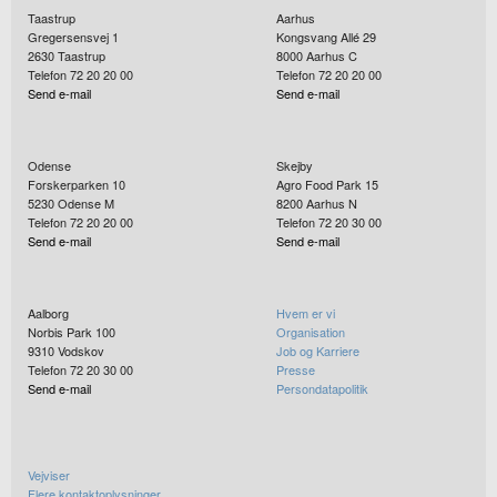
Taastrup
Aarhus
Gregersensvej 1
Kongsvang Allé 29
2630
Taastrup
8000
Aarhus C
Telefon 72 20 20 00
Telefon 72 20 20 00
Send e-mail
Send e-mail
Odense
Skejby
Forskerparken 10
Agro Food Park 15
5230
Odense M
8200
Aarhus N
Telefon 72 20 20 00
Telefon 72 20 30 00
Send e-mail
Send e-mail
Aalborg
Hvem er vi
Norbis Park 100
Organisation
9310
Vodskov
Job og Karriere
Telefon 72 20 30 00
Presse
Send e-mail
Persondatapolitik
Vejviser
Flere kontaktoplysninger