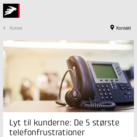
Kurser
Kontakt
Kursusadministration
Lyt til kunderne: De 5 største
+45 72 20 30 00
Send e-mail
telefonfrustrationer