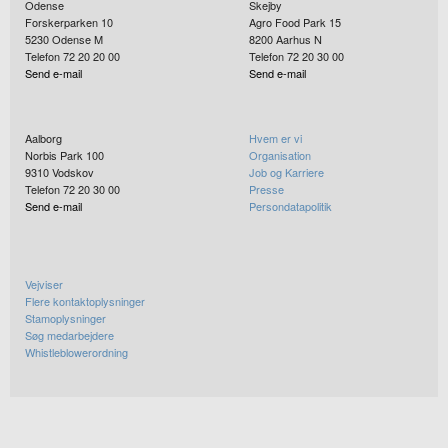
Odense
Skejby
Forskerparken 10
Agro Food Park 15
5230
Odense M
8200
Aarhus N
Telefon 72 20 20 00
Telefon 72 20 30 00
Send e-mail
Send e-mail
Aalborg
Hvem er vi
Norbis Park 100
Organisation
9310
Vodskov
Job og Karriere
Telefon 72 20 30 00
Presse
Send e-mail
Persondatapolitik
Vejviser
Flere kontaktoplysninger
Stamoplysninger
Søg medarbejdere
Whistleblowerordning