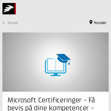
Kurser
Kontakt
Jeg er din kontaktperson
Charlotte Heimann
Microsoft Certificeringer - Få
Seniorspecialist
bevis på dine kompetencer -
Uddannelse