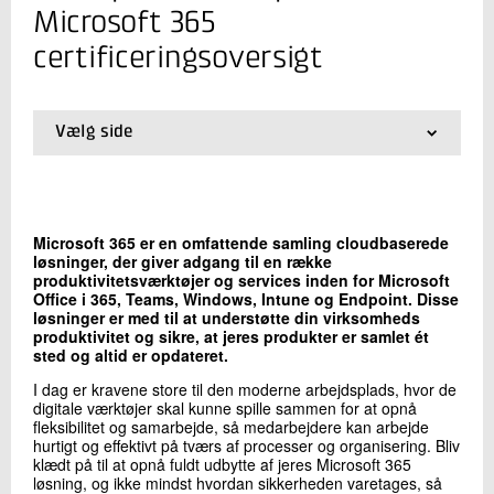
+45 72 20 31 47
Microsoft 365
Send e-mail
certificeringsoversigt
Skriv til mig
Vælg side
01.
Forside
02.
Azure certificeringsoversigt
03.
Data og AI certificeringsoversigt
04.
Microsoft 365 certificeringsoversigt
Microsoft 365 er en omfattende samling cloudbaserede
05.
Dynamics 365 certificeringsoversigt
løsninger, der giver adgang til en række
06.
Power Platform certificeringsoversigt
produktivitetsværktøjer og services inden for Microsoft
Office i 365, Teams, Windows, Intune og Endpoint. Disse
07.
Security, Compliance and Identity
løsninger er med til at understøtte din virksomheds
certificeringsoversigt
Send
produktivitet og sikre, at jeres produkter er samlet ét
08.
Microsoft Applied Skills
sted og altid er opdateret.
I dag er kravene store til den moderne arbejdsplads, hvor de
digitale værktøjer skal kunne spille sammen for at opnå
fleksibilitet og samarbejde, så medarbejdere kan arbejde
hurtigt og effektivt på tværs af processer og organisering. Bliv
klædt på til at opnå fuldt udbytte af jeres Microsoft 365
løsning, og ikke mindst hvordan sikkerheden varetages, så