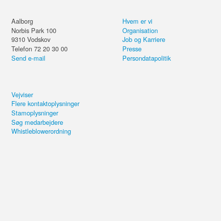
Aalborg
Hvem er vi
Norbis Park 100
Organisation
9310
Vodskov
Job og Karriere
Telefon 72 20 30 00
Presse
Send e-mail
Persondatapolitik
Vejviser
Flere kontaktoplysninger
Stamoplysninger
Søg medarbejdere
Whistleblowerordning
Del kurset eller forsæt på din
computer.
Moms for kreditorbogholderiet
Send email
4,4 ud af 5 i kundetilfredshed
Brug for hjælp?
+20.000 de