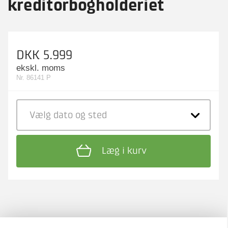
kreditorbogholderiet
DKK 5.999
ekskl. moms
Nr. 86141 P
Vælg dato
og sted
Læg i kurv