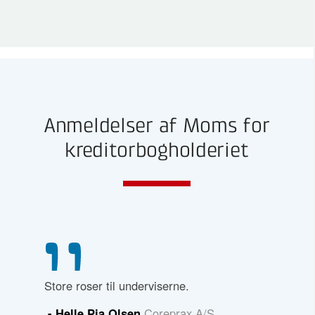
Anmeldelser af Moms for
kreditorbogholderiet
 og
Store roser til underviserne.
- Helle Pia Olsen
Coreprax A/S