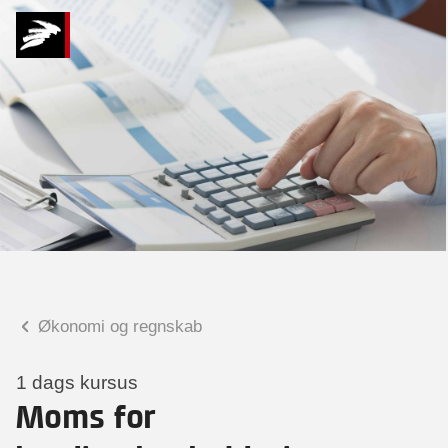
Hvad kan vi hjælpe
dig med?
Praktiske spørgsmål
Spørgsmål til tilmelding, forplejning,
afholdelsessted m.m.
Faglige spørgsmål
Spørgsmål til kursets indhold,
undervisning, niveau m.m.
Økonomi og regnskab
Linda Gertz
Kursuskoordinator
1 dags kursus
Moms for