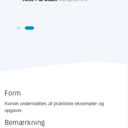
nkelthed.
rax A/S
Form
Kurset understøttes af praktiske eksempler og
opgaver.
Bemærkning