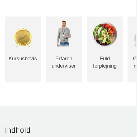
Kursusbevis
Erfaren
Fuld
Ø
underviser
forplejning
i
Indhold