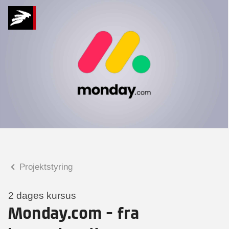
Hvad kan vi hjælpe
dig med?
Praktiske spørgsmål
Spørgsmål til tilmelding, forplejning,
afholdelsessted m.m.
Faglige spørgsmål
Spørgsmål til kursets indhold,
undervisning, niveau m.m.
Projektstyring
Mette Rosenløv Vad
Konsulent
2 dages kursus
Monday.com - fra