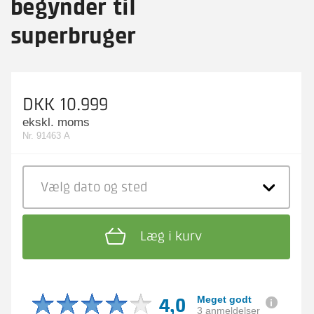
begynder til
superbruger
DKK 10.999
ekskl. moms
Nr. 91463 A
Vælg dato
og sted
Læg i kurv
4,0
Meget godt
3 anmeldelser