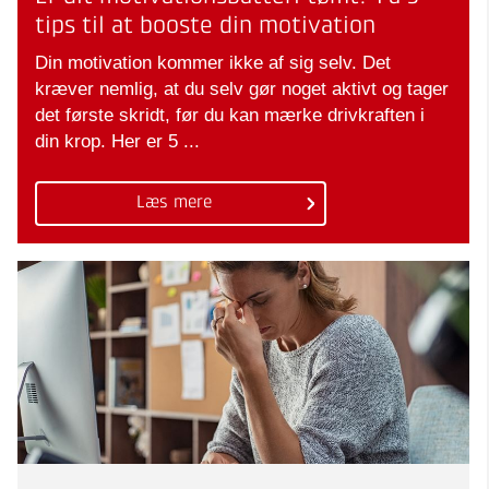
tips til at booste din motivation
Din motivation kommer ikke af sig selv. Det
kræver nemlig, at du selv gør noget aktivt og tager
det første skridt, før du kan mærke drivkraften i
din krop. Her er 5 ...
Læs mere