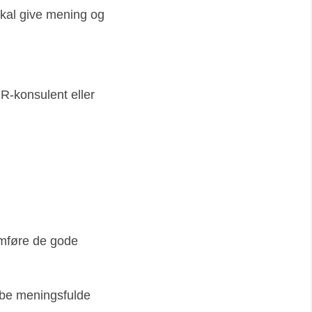
kal give mening og
HR-konsulent eller
emføre de gode
kabe meningsfulde