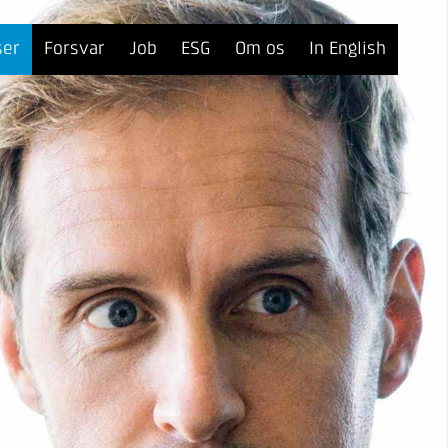
ser
Forsvar
Job
ESG
Om os
In English