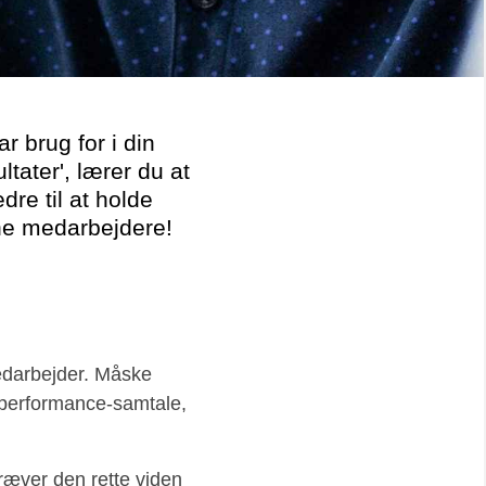
 brug for i din
tater', lærer du at
re til at holde
ine medarbejdere!
medarbejder. Måske
n performance-samtale,
ræver den rette viden