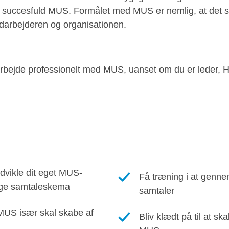
n succesfuld MUS. Formålet med MUS er nemlig, at det s
darbejderen og organisationen.
l arbejde professionelt med MUS, uanset om du er leder, 
udvikle dit eget MUS-
Få træning i at genn
ige samtaleskema
samtaler
 MUS især skal skabe af
Bliv klædt på til at s