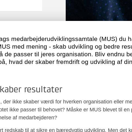
slags medarbejderudviklingssamtale (MUS) du har
'MUS med mening - skab udvikling og bedre resul
de passer til jeres organisation. Bliv endnu bed
på, hvad der skaber fremdrift og udvikling af d
kaber resultater
 der ikke skaber værdi for hverken organisation eller 
ptet ikke passer til behovet? Måske er MUS blevet til e
melse af medarbejderen?
 redskab til at sikre en bæredygtig udvikling. Men det k