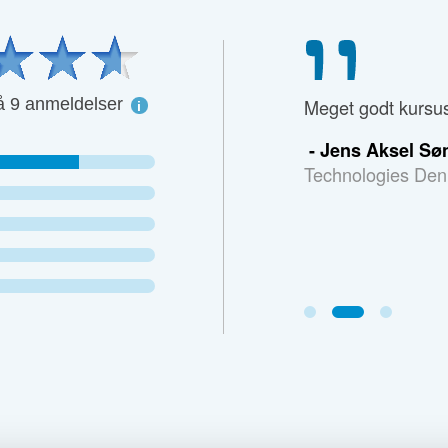
å 9 anmeldelser
vil gerne fremhæve underviseren og
Meget godt kursu
es kursusindhold, samt en virkelig
- Jens Aksel S
ndervisningsstil. Hun får 5 stjerner af
Technologies De
lige fra mig!
Boligkorsør
anne Grønhøj