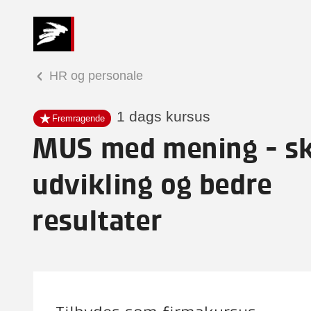
HR og personale
1 dags kursus
Fremragende
MUS med mening - s
udvikling og bedre
resultater