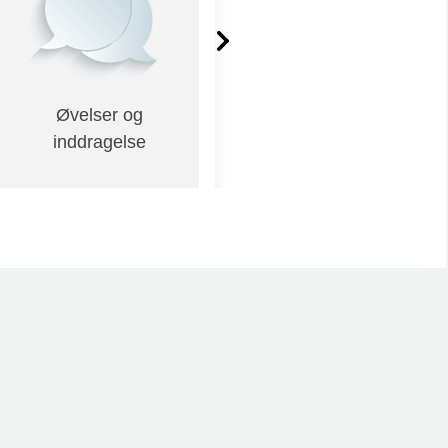
Øvelser og
Materiale på dansk
inddragelse