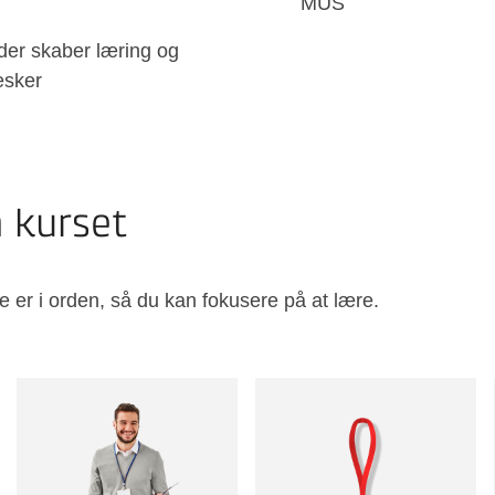
MUS
 der skaber læring og
esker
å kurset
e er i orden, så du kan fokusere på at lære.