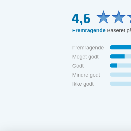
4,6
Fremragende
Baseret p
Jeg 
hend
god u
Fremragende
5 mu
Meget godt
Godt
- H
Mindre godt
Ikke godt