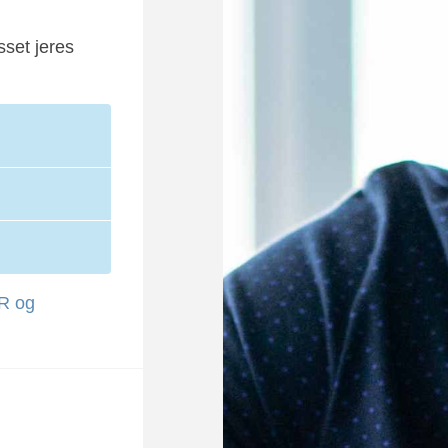
sset jeres
R og