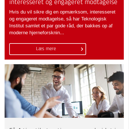
interesseret og engageret modtagelse
Hvis du vil sikre dig en opmærksom, interesseret
og engageret modtagelse, så har Teknologisk
Institut samlet et par gode råd, der bakkes op af
moderne hjerneforsknin...
Læs mere