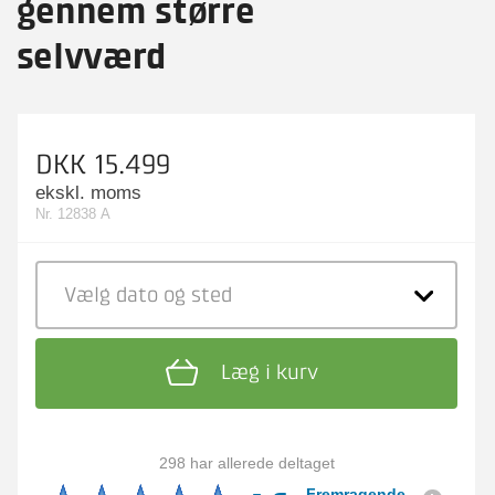
gennem større
selvværd
DKK 15.499
ekskl. moms
Nr. 12838 A
Vælg dato
og sted
Læg i kurv
298 har allerede deltaget
Fremragende