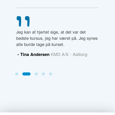
æret på -
Jeg kan af hjertet sige, at det var det
Stor ros 
bedste kursus, jeg har været på. Jeg synes
undervise
alle burde tage på kurset.
efter vo
ino
- Tina Andersen
KMD A/S - Aalborg
- Ann G
Sørens