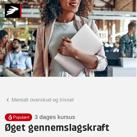
Hvad kan vi hjælpe
dig med?
Praktiske spørgsmål
Spørgsmål til tilmelding, forplejning,
afholdelsessted m.m.
Faglige spørgsmål
Spørgsmål til kursets indhold,
undervisning, niveau m.m.
Mentalt overskud og trivsel
Kitt Maria Rosenberg
Seniorkonsulent
3 dages kursus
Populært
Øget gennemslagskraft