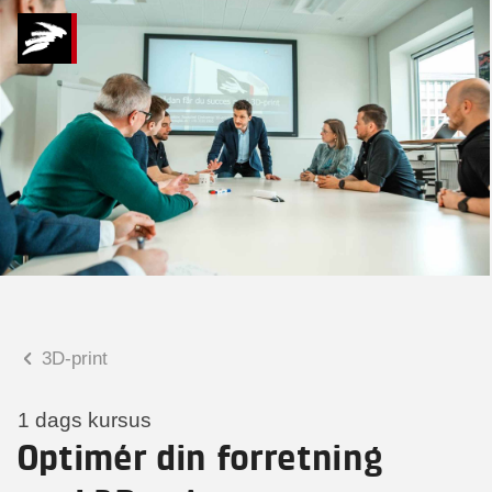
Hvad kan vi hjælpe
dig med?
Praktiske spørgsmål
Spørgsmål til tilmelding, forplejning,
afholdelsessted m.m.
Faglige spørgsmål
Spørgsmål til kursets indhold,
undervisning, niveau m.m.
3D-print
Ronnie Ranch Høgstrup
Seniorkonsulent
1 dags kursus
Optimér din forretning