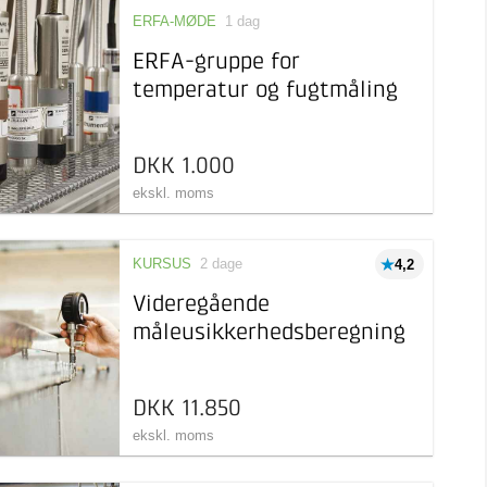
ERFA-MØDE
1 dag
ERFA-gruppe for
temperatur og fugtmåling
DKK 1.000
ekskl. moms
KURSUS
2 dage
4,2
Videregående
måleusikkerhedsberegning
DKK 11.850
ekskl. moms