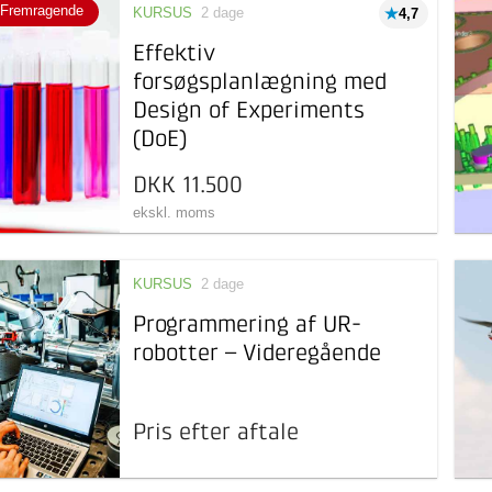
Fremragende
KURSUS
2 dage
4,7
Effektiv
forsøgsplanlægning med
Design of Experiments
(DoE)
DKK 11.500
ekskl. moms
KURSUS
2 dage
Programmering af UR-
robotter – Videregående
Pris efter aftale