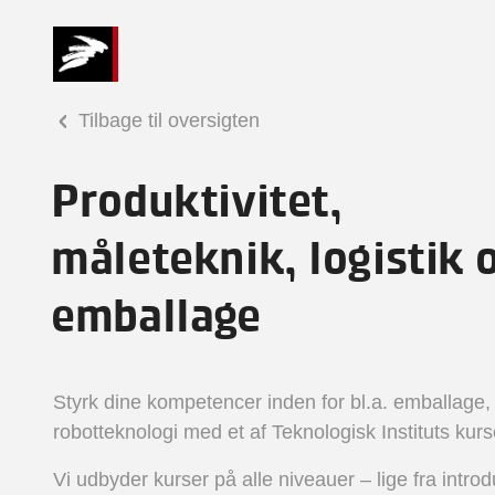
Tilbage til oversigten
Produktivitet,
måleteknik, logistik 
emballage
Styrk dine kompetencer inden for bl.a. emballage,
robotteknologi med et af Teknologisk Instituts kurs
Vi udbyder kurser på alle niveauer – lige fra introd