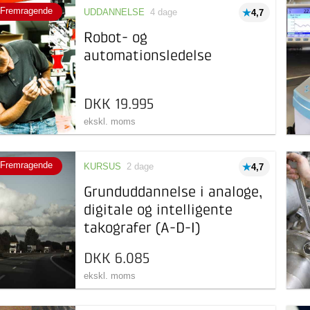
Fremragende
UDDANNELSE
4 dage
4,7
Robot- og
automationsledelse
DKK 19.995
ekskl. moms
Fremragende
KURSUS
2 dage
4,7
Grunduddannelse i analoge,
digitale og intelligente
takografer (A-D-I)
DKK 6.085
ekskl. moms