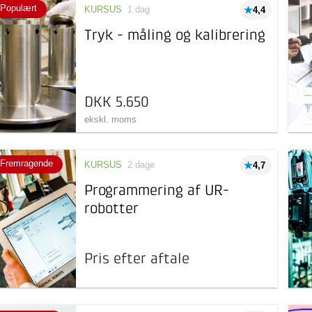
Populært
KURSUS
1 dag
4,4
Tryk - måling og kalibrering
DKK 5.650
ekskl. moms
Fremragende
KURSUS
2 dage
4,7
Programmering af UR-
robotter
Pris efter aftale