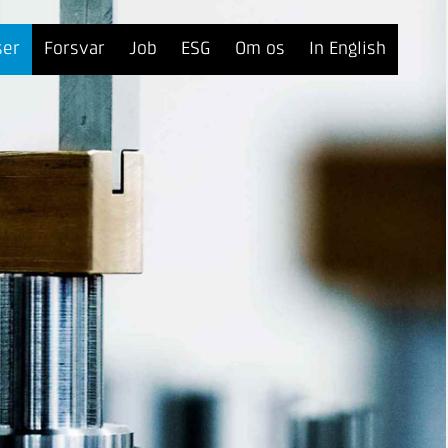
ser
Forsvar
Job
ESG
Om os
In English