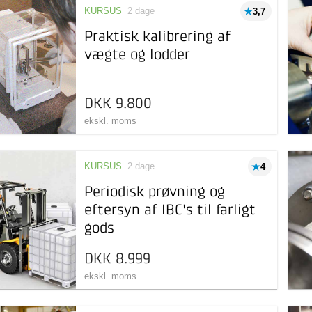
KURSUS
2 dage
3,7
Praktisk kalibrering af
vægte og lodder
DKK 9.800
ekskl. moms
KURSUS
2 dage
4
Periodisk prøvning og
eftersyn af IBC's til farligt
gods
DKK 8.999
ekskl. moms