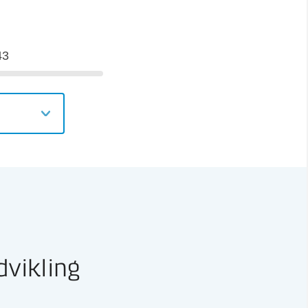
43
dvikling