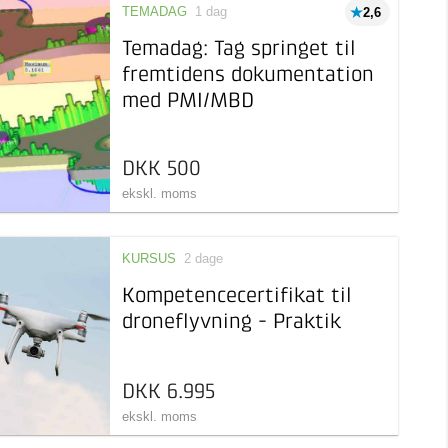
TEMADAG
1 dag
2,6
Temadag: Tag springet til
fremtidens dokumentation
med PMI/MBD
DKK 500
ekskl. moms
KURSUS
2 dage
Kompetencecertifikat til
droneflyvning - Praktik
DKK 6.995
ekskl. moms