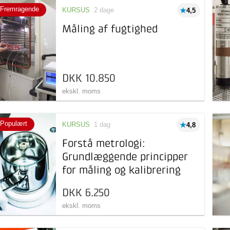
Fremragende
KURSUS
2 dage
4,5
Måling af fugtighed
DKK 10.850
ekskl. moms
Populært
KURSUS
1 dag
4,8
Forstå metrologi:
Grundlæggende principper
for måling og kalibrering
DKK 6.250
ekskl. moms