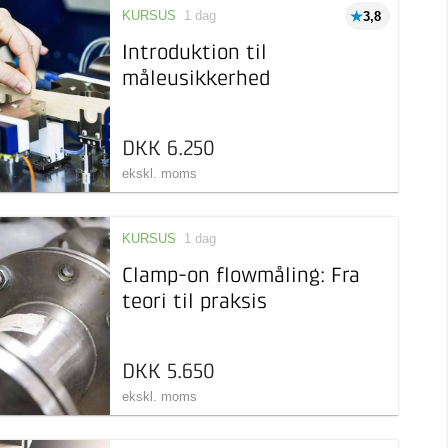
KURSUS
1 dag
3,8
Introduktion til
måleusikkerhed
DKK 6.250
ekskl. moms
KURSUS
1 dag
Clamp-on flowmåling: Fra
teori til praksis
DKK 5.650
ekskl. moms