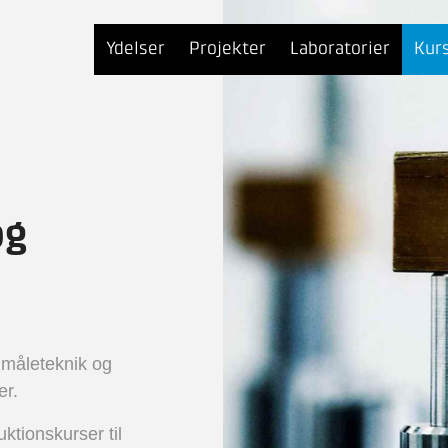
Ydelser
Projekter
Laboratorier
Kur
og
 måleteknik og
er.
uktionskurser til