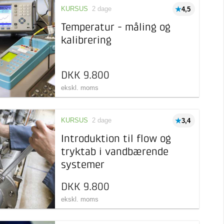
KURSUS
2 dage
4,5
Temperatur - måling og
kalibrering
DKK 9.800
ekskl. moms
KURSUS
2 dage
3,4
Introduktion til flow og
tryktab i vandbærende
systemer
DKK 9.800
ekskl. moms