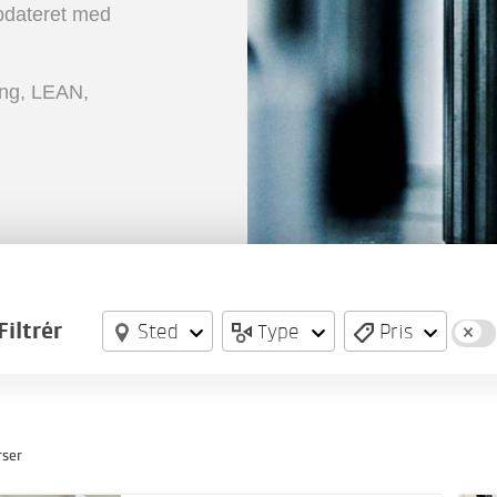
opdateret med
ing, LEAN,
Filtrér
Sted
Type
Pris
rser