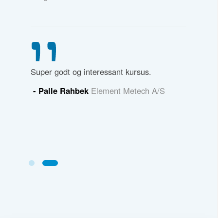
eori og
Super godt og interessant kursus.
 at virke
- Palle Rahbek
Element Metech A/S
de også
 og