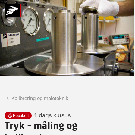
Hvad kan vi hjælpe
dig med?
Praktiske spørgsmål
Spørgsmål til tilmelding, forplejning,
afholdelsessted m.m.
Faglige spørgsmål
Spørgsmål til kursets indhold,
undervisning, niveau m.m.
Kalibrering og måleteknik
Kenn Øholm
Konsulent, tekniker
1 dags kursus
Populært
Tryk - måling og