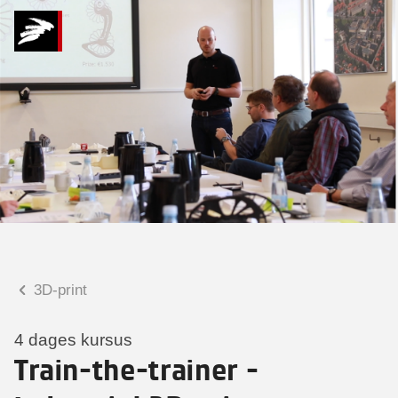
Hvad kan vi hjælpe
dig med?
Praktiske spørgsmål
Spørgsmål til tilmelding, forplejning,
afholdelsessted m.m.
Faglige spørgsmål
Spørgsmål til kursets indhold,
undervisning, niveau m.m.
3D-print
Ronnie Ranch Høgstrup
Seniorkonsulent
4 dages kursus
Train-the-trainer -