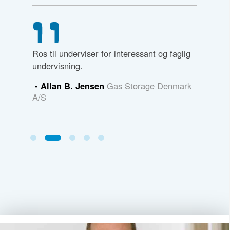
Ros til underviser for interessant og faglig
Rigtig go
undervisning.
nyt.
- Allan B. Jensen
Gas Storage Denmark
- Henri
A/S
A/S