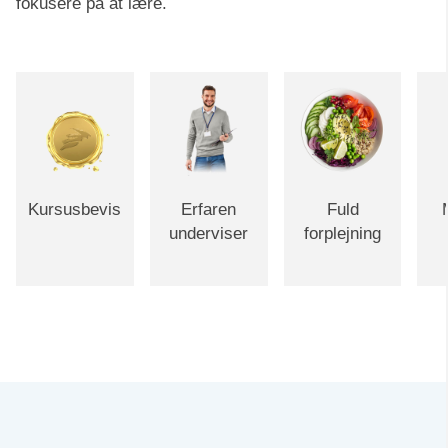
fokusere på at lære.
Kursusbevis
Erfaren
Fuld
underviser
forplejning