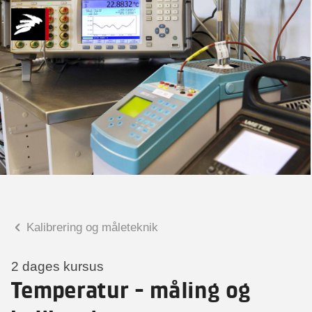
Hvad kan vi hjælpe
dig med?
Praktiske spørgsmål
Spørgsmål til tilmelding, forplejning,
afholdelsessted m.m.
Faglige spørgsmål
Spørgsmål til kursets indhold,
undervisning, niveau m.m.
Kalibrering og måleteknik
Dennis Dam Sørensen
Faglig leder, ph.d., civ.ing.
2 dages kursus
Temperatur - måling og