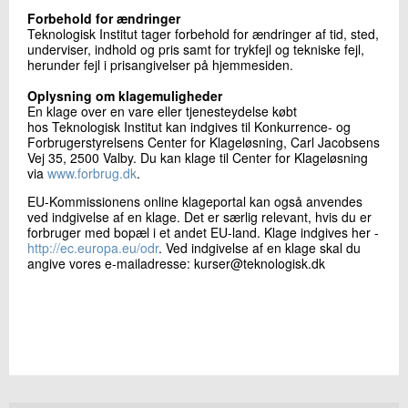
Forbehold for ændringer
Teknologisk Institut tager forbehold for ændringer af tid, sted,
underviser, indhold og pris samt for trykfejl og tekniske fejl,
herunder fejl i prisangivelser på hjemmesiden.
Oplysning om klagemuligheder
En klage over en vare eller tjenesteydelse købt
hos Teknologisk Institut kan indgives til Konkurrence- og
Forbrugerstyrelsens Center for Klageløsning, Carl Jacobsens
Vej 35, 2500 Valby. Du kan klage til Center for Klageløsning
via
www.forbrug.dk
.
EU-Kommissionens online klageportal kan også anvendes
ved indgivelse af en klage. Det er særlig relevant, hvis du er
forbruger med bopæl i et andet EU-land. Klage indgives her -
http://ec.europa.eu/odr
. Ved indgivelse af en klage skal du
angive vores e-mailadresse: kurser@teknologisk.dk