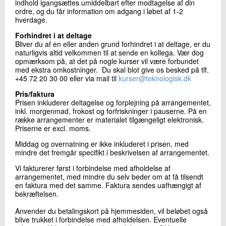
indhold igangsættes umiddelbart efter modtagelse af din
ordre, og du får information om adgang i løbet af 1-2
hverdage.
Forhindret i at deltage
Bliver du af en eller anden grund forhindret i at deltage, er du
naturligvis altid velkommen til at sende en kollega. Vær dog
opmærksom på, at det på nogle kurser vil være forbundet
med ekstra omkostninger. Du skal blot give os besked på tlf.
+45 72 20 30 00 eller via mail til
kurser@teknologisk.dk
Pris/faktura
Prisen inkluderer deltagelse og forplejning på arrangementet,
inkl. morgenmad, frokost og forfriskninger i pauserne. På en
række arrangementer er materialet tilgængeligt elektronisk.
Priserne er excl. moms.
Middag og overnatning er ikke inkluderet i prisen, med
mindre det fremgår specifikt i beskrivelsen af arrangementet.
Vi fakturerer først i forbindelse med afholdelse af
arrangementet, med mindre du selv beder om at få tilsendt
en faktura med det samme. Faktura sendes uafhængigt af
bekræftelsen.
Anvender du betalingskort på hjemmesiden, vil beløbet også
blive trukket i forbindelse med afholdelsen. Eventuelle