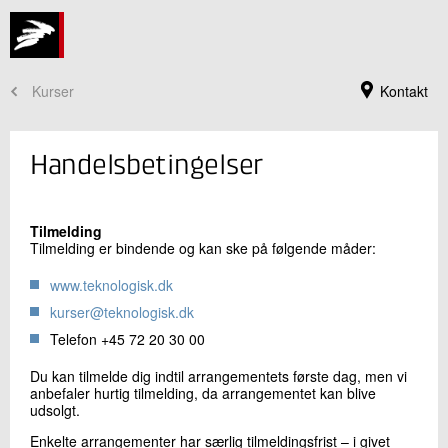
Kurser
Kontakt
Handelsbetingelser
Tilmelding
Tilmelding er bindende og kan ske på følgende måder:
www.teknologisk.dk
kurser@teknologisk.dk
Telefon +45 72 20 30 00
Du kan tilmelde dig indtil arrangementets første dag, men vi
Kursusadministration
anbefaler hurtig tilmelding, da arrangementet kan blive
+45 72 20 30 00
udsolgt.
Send e-mail
Enkelte arrangementer har særlig tilmeldingsfrist – i givet