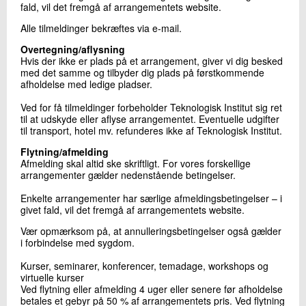
fald, vil det fremgå af arrangementets website.
Alle tilmeldinger bekræftes via e-mail.
Kontakt os
Overtegning/aflysning
Hvis der ikke er plads på et arrangement, giver vi dig besked
med det samme og tilbyder dig plads på førstkommende
afholdelse med ledige pladser.
Ved for få tilmeldinger forbeholder Teknologisk Institut sig ret
til at udskyde eller aflyse arrangementet. Eventuelle udgifter
til transport, hotel mv. refunderes ikke af Teknologisk Institut.
Flytning/afmelding
Afmelding skal altid ske skriftligt. For vores forskellige
Send
arrangementer gælder nedenstående betingelser.
Enkelte arrangementer har særlige afmeldingsbetingelser – i
givet fald, vil det fremgå af arrangementets website.
Vær opmærksom på, at annulleringsbetingelser også gælder
i forbindelse med sygdom.
Kurser, seminarer, konferencer, temadage, workshops og
virtuelle kurser
Ved flytning eller afmelding 4 uger eller senere før afholdelse
betales et gebyr på 50 % af arrangementets pris. Ved flytning