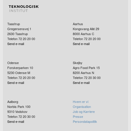
Taastrup
Aarhus
Gregersensvej 1
Kongsvang Allé 29
2630
Taastrup
8000
Aarhus C
Telefon 72 20 20 00
Telefon 72 20 20 00
Send e-mail
Send e-mail
Odense
Skejby
Forskerparken 10
Agro Food Park 15
5230
Odense M
8200
Aarhus N
Telefon 72 20 20 00
Telefon 72 20 30 00
Send e-mail
Send e-mail
Aalborg
Hvem er vi
Norbis Park 100
Organisation
9310
Vodskov
Job og Karriere
Telefon 72 20 30 00
Presse
Send e-mail
Persondatapolitik