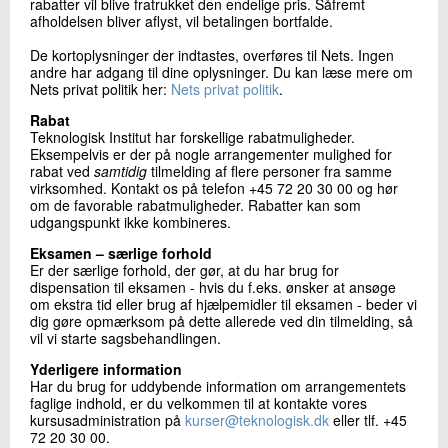
rabatter vil blive fratrukket den endelige pris. Såfremt
afholdelsen bliver aflyst, vil betalingen bortfalde.
De kortoplysninger der indtastes, overføres til Nets. Ingen
andre har adgang til dine oplysninger. Du kan læse mere om
Nets privat politik her:
Nets privat politik
.
Rabat
Teknologisk Institut har forskellige rabatmuligheder.
Eksempelvis er der på nogle arrangementer mulighed for
rabat ved
samtidig
tilmelding af flere personer fra samme
virksomhed. Kontakt os på telefon +45 72 20 30 00 og hør
om de favorable rabatmuligheder. Rabatter kan som
udgangspunkt ikke kombineres.
Eksamen – særlige forhold
Er der særlige forhold, der gør, at du har brug for
dispensation til eksamen - hvis du f.eks. ønsker at ansøge
om ekstra tid eller brug af hjælpemidler til eksamen - beder vi
dig gøre opmærksom på dette allerede ved din tilmelding, så
vil vi starte sagsbehandlingen.
Yderligere information
Har du brug for uddybende information om arrangementets
faglige indhold, er du velkommen til at kontakte vores
kursusadministration på
kurser@teknologisk.dk
eller tlf. +45
72 20 30 00.