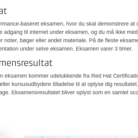
at
formance-baseret eksamen, hvor du skal demonstrere at d
ke adgang til internet under eksamen, og du må ikke me
r noter, bøger eller andet materiale. På de fleste eksam
entation under selve eksamen. Eksamen varer 3 timer.
mensresultat
f din eksamen kommer udelukkende fra Red Hat Certificat
ller kursusudbydere tilladelse til at oplyse dig resultate
dage. Eksamensresultatet bliver oplyst som en samlet sco