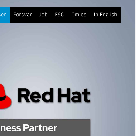
ser
Forsvar
Job
ESG
Om os
In English