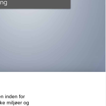
n inden for
ke miljøer og