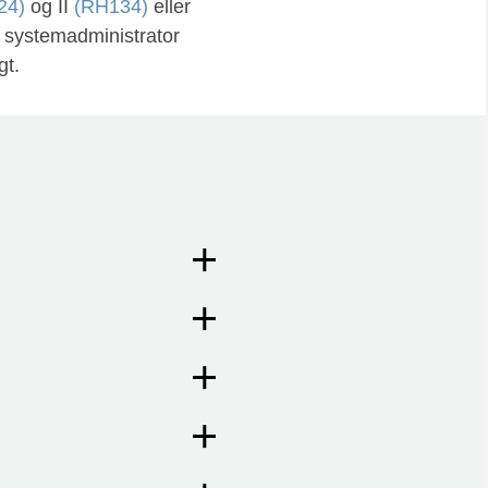
24)
og II
(RH134)
eller
 systemadministrator
gt.