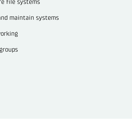
re file systems
 and maintain systems
orking
groups