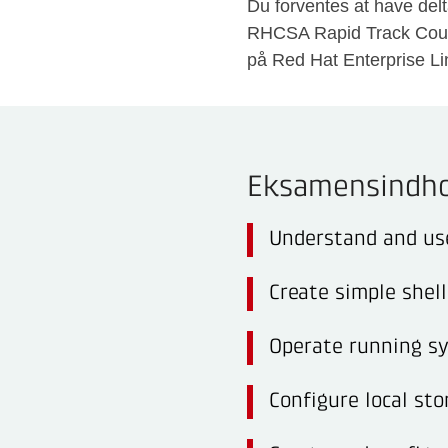
Du forventes at have del
RHCSA Rapid Track Cours
på Red Hat Enterprise L
Eksamensindho
Understand and use
Create simple shell
Operate running s
Configure local sto