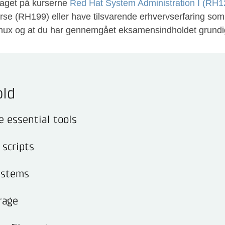
taget på kurserne
Red Hat System Administration I (RH1
e (RH199) eller have tilsvarende erhvervserfaring som
inux og at du har gennemgået eksamensindholdet grundi
ld
 essential tools
 scripts
ystems
rage