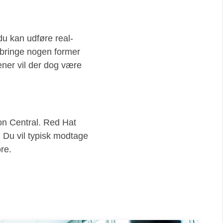
u kan udføre real-
dbringe nogen former
ener vil der dog være
ion Central. Red Hat
t. Du vil typisk modtage
re.