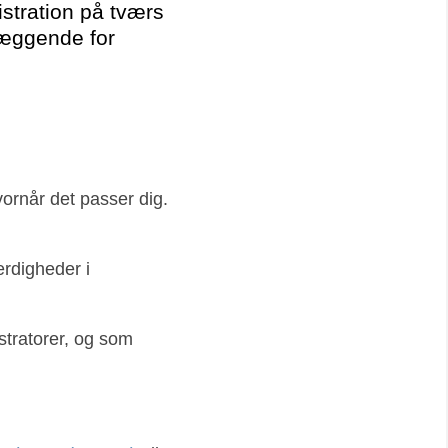
stration på tværs
læggende for
rnår det passer dig.
rdigheder i
stratorer, og som