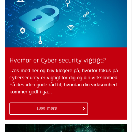
Hvorfor er Cyber security vigtigt?
Læs med her og bliv klogere på, hvorfor fokus på
cybersecurity er vigtigt for dig og din virksomhed.
Få desuden gode råd til, hvordan din virksomhed
kommer godt i ga...
Læs mere