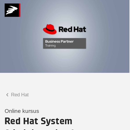
Hvad kan vi hjælpe
dig med?
Praktiske spørgsmål
Spørgsmål til tilmelding, forplejning,
afholdelsessted m.m.
Faglige spørgsmål
Spørgsmål til kursets indhold,
undervisning, niveau m.m.
Red Hat
Charlotte Heimann
Seniorspecialist
Online kursus
Red Hat System