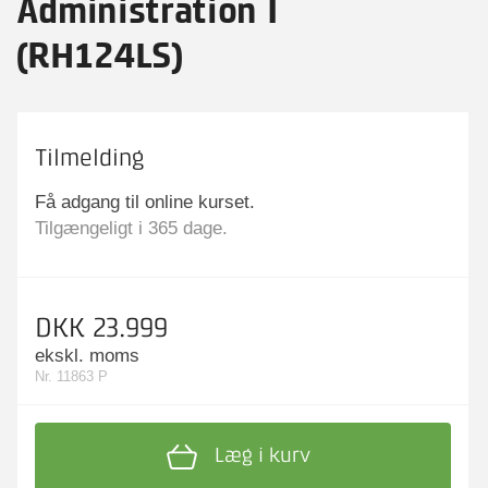
Administration I
(RH124LS)
Tilmelding
Få adgang til online kurset.
Tilgængeligt i 365 dage.
DKK 23.999
ekskl. moms
Nr. 11863 P
Læg i kurv