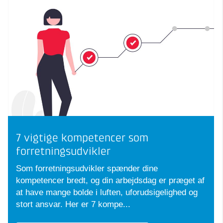
7 vigtige kompetencer som
forretningsudvikler
Som forretningsudvikler spænder dine
kompetencer bredt, og din arbejdsdag er præget af
at have mange bolde i luften, uforudsigelighed og
stort ansvar. Her er 7 kompe...