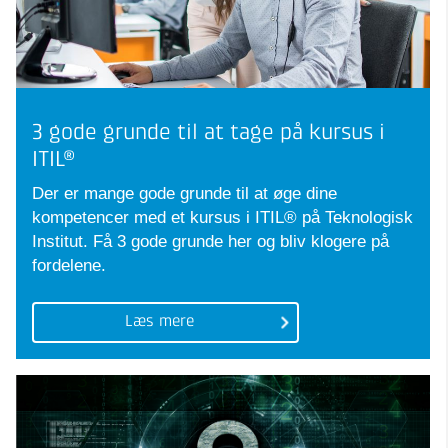
3 gode grunde til at tage på kursus i
ITIL®
Der er mange gode grunde til at øge dine
kompetencer med et kursus i ITIL® på Teknologisk
Institut. Få 3 gode grunde her og bliv klogere på
fordelene.
Læs mere