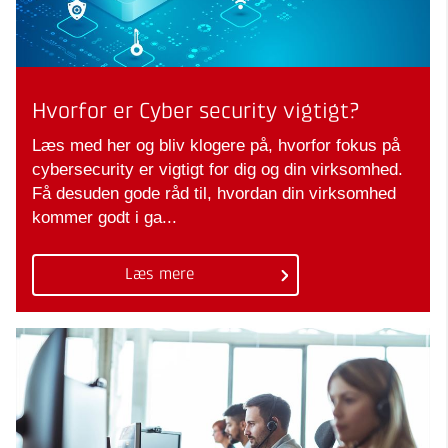
Hvorfor er Cyber security vigtigt?
Læs med her og bliv klogere på, hvorfor fokus på
cybersecurity er vigtigt for dig og din virksomhed.
Få desuden gode råd til, hvordan din virksomhed
kommer godt i ga...
Læs mere