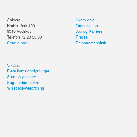
Aalborg
Hvem er vi
Norbis Park 100
Organisation
9310
Vodskov
Job og Karriere
Telefon 72 20 30 00
Presse
Send e-mail
Persondatapolitik
Vejviser
Flere kontaktoplysninger
Stamoplysninger
Søg medarbejdere
Whistleblowerordning
Del kurset eller forsæt på din
computer.
Salg og AI – løft hele
salgsorganisationens
Send email
performance