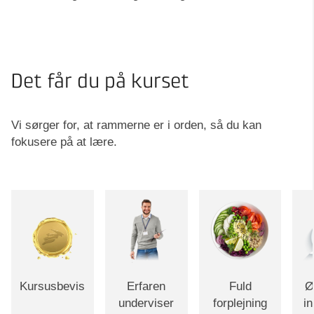
Det får du på kurset
Vi sørger for, at rammerne er i orden, så du kan
fokusere på at lære.
Kursusbevis
Erfaren
Fuld
Ø
underviser
forplejning
i