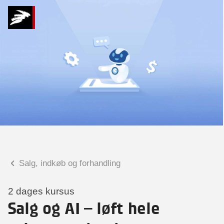
Hvad kan vi hjælpe
dig med?
Praktiske spørgsmål
Spørgsmål til tilmelding, forplejning,
afholdelsessted m.m.
Faglige spørgsmål
Spørgsmål til kursets indhold,
undervisning, niveau m.m.
Salg, indkøb og forhandling
Christian Ravn Agergaard
Konsulent
2 dages kursus
Salg og AI – løft hele