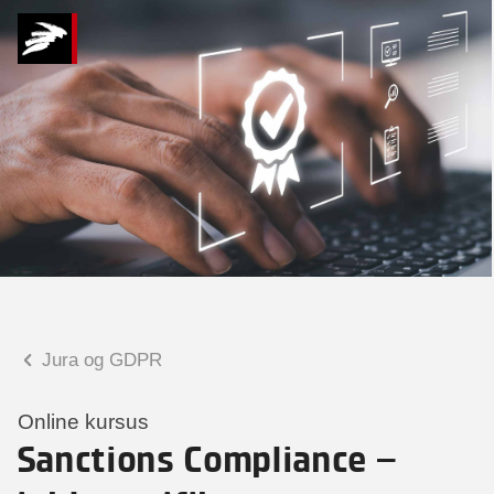
Hvad kan vi hjælpe
dig med?
Praktiske spørgsmål
Spørgsmål til tilmelding, forplejning,
afholdelsessted m.m.
Faglige spørgsmål
Spørgsmål til kursets indhold,
undervisning, niveau m.m.
Jura og GDPR
Tobias Bladt Haarder
Digital læringskonsulent
Online kursus
Sanctions Compliance –