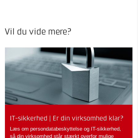
Vil du vide mere?
IT-sikkerhed | Er din virksomhed klar?
Læs om persondatabeskyttelse og IT-sikkerhed,
så din virksomhed står stærkt overfor mulige