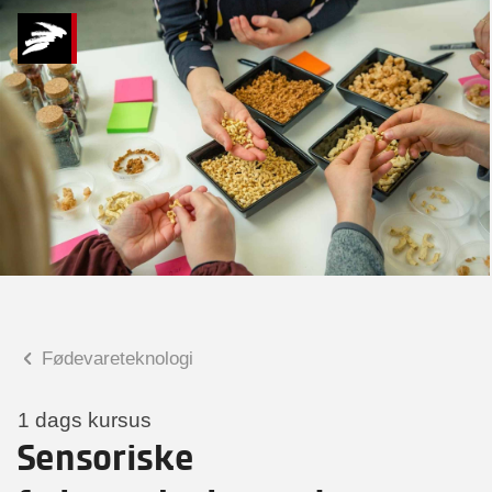
Hvad kan vi hjælpe
dig med?
Praktiske spørgsmål
Spørgsmål til tilmelding, forplejning,
afholdelsessted m.m.
Faglige spørgsmål
Spørgsmål til kursets indhold,
undervisning, niveau m.m.
Fødevareteknologi
Marlene Schou Grønbeck
Faglig leder
1 dags kursus
Sensoriske