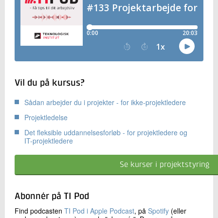
Vil du på kursus?
Sådan arbejder du i projekter - for ikke-projektledere
Projektledelse
Det fleksible uddannelsesforløb - for projektledere og
IT-projektledere
Se kurser i projektstyring
Abonnér på TI Pod
Find podcasten
TI Pod i Apple Podcast
, på
Spotify
(eller