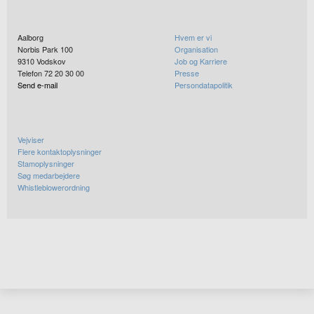
Aalborg
Hvem er vi
Norbis Park 100
Organisation
9310
Vodskov
Job og Karriere
Telefon 72 20 30 00
Presse
Send e-mail
Persondatapolitik
Vejviser
Flere kontaktoplysninger
Stamoplysninger
Søg medarbejdere
Whistleblowerordning