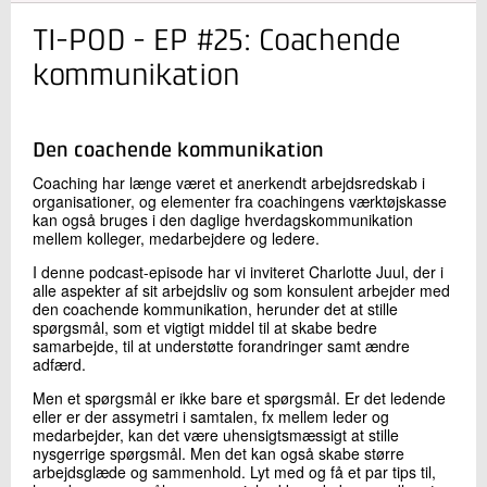
TI-POD - EP #25: Coachende
Kontakt os
kommunikation
Den coachende kommunikation
Coaching har længe været et anerkendt arbejdsredskab i
organisationer, og elementer fra coachingens værktøjskasse
kan også bruges i den daglige hverdagskommunikation
mellem kolleger, medarbejdere og ledere.
Send
I denne podcast-episode har vi inviteret Charlotte Juul, der i
alle aspekter af sit arbejdsliv og som konsulent arbejder med
den coachende kommunikation, herunder det at stille
spørgsmål, som et vigtigt middel til at skabe bedre
samarbejde, til at understøtte forandringer samt ændre
adfærd.
Men et spørgsmål er ikke bare et spørgsmål. Er det ledende
eller er der assymetri i samtalen, fx mellem leder og
medarbejder, kan det være uhensigtsmæssigt at stille
nysgerrige spørgsmål. Men det kan også skabe større
arbejdsglæde og sammenhold. Lyt med og få et par tips til,