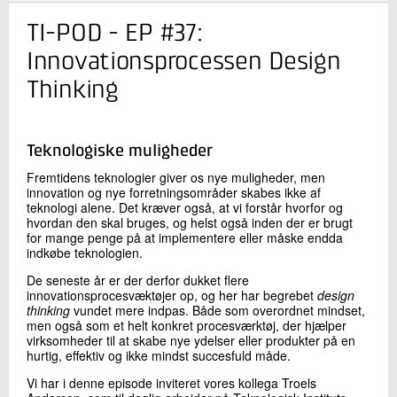
TI-POD - EP #37:
Kontakt os
Innovationsprocessen Design
Thinking
Teknologiske muligheder
Fremtidens teknologier giver os nye muligheder, men
innovation og nye forretningsområder skabes ikke af
teknologi alene. Det kræver også, at vi forstår hvorfor og
Send
hvordan den skal bruges, og helst også inden der er brugt
for mange penge på at implementere eller måske endda
indkøbe teknologien.
De seneste år er der derfor dukket flere
innovationsprocesvæktøjer op, og her har begrebet
design
thinking
vundet mere indpas. Både som overordnet mindset,
men også som et helt konkret procesværktøj, der hjælper
virksomheder til at skabe nye ydelser eller produkter på en
hurtig, effektiv og ikke mindst succesfuld måde.
Vi har i denne episode inviteret vores kollega Troels