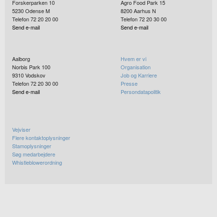
Forskerparken 10
Agro Food Park 15
5230
Odense M
8200
Aarhus N
Telefon 72 20 20 00
Telefon 72 20 30 00
Send e-mail
Send e-mail
Aalborg
Hvem er vi
Norbis Park 100
Organisation
9310
Vodskov
Job og Karriere
Telefon 72 20 30 00
Presse
Send e-mail
Persondatapolitik
Vejviser
Flere kontaktoplysninger
Stamoplysninger
Søg medarbejdere
Whistleblowerordning