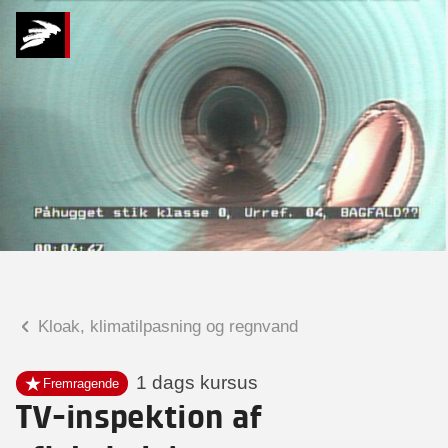
Hvad kan vi hjælpe
dig med?
Praktiske spørgsmål
Spørgsmål til tilmelding, forplejning,
afholdelsessted m.m.
Faglige spørgsmål
Spørgsmål til kursets indhold,
undervisning, niveau m.m.
Kloak, klimatilpasning og regnvand
Inge Faldager
Seniorprojektleder
1 dags kursus
Fremragende
TV-inspektion af