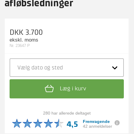
afløbsledninger
DKK 3.700
ekskl. moms
Nr. 23647 P
Vælg dato
og sted
Læg i kurv
280 har allerede deltaget
4,5
Fremragende
42 anmeldelser