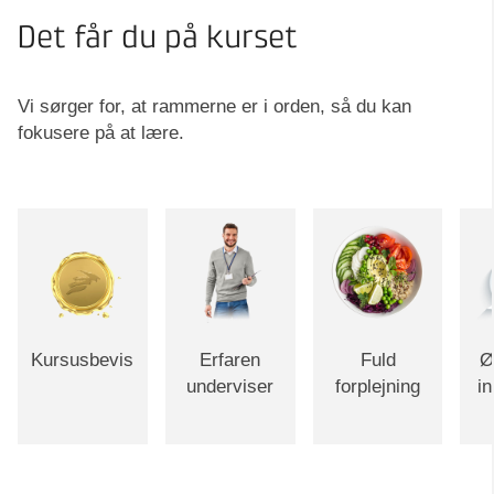
Det får du på kurset
Vi sørger for, at rammerne er i orden, så du kan
fokusere på at lære.
Kursusbevis
Erfaren
Fuld
Ø
underviser
forplejning
i