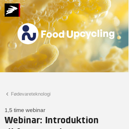
Hvad kan vi hjælpe
dig med?
Praktiske spørgsmål
Spørgsmål til tilmelding, forplejning,
afholdelsessted m.m.
Faglige spørgsmål
Spørgsmål til kursets indhold,
undervisning, niveau m.m.
Fødevareteknologi
Clara Fernando Foncillas
Projektleder
1,5 time webinar
Webinar: Introduktion