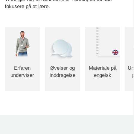
fokusere på at lære.
Erfaren
Øvelser og
Materiale på
Un
underviser
inddragelse
engelsk