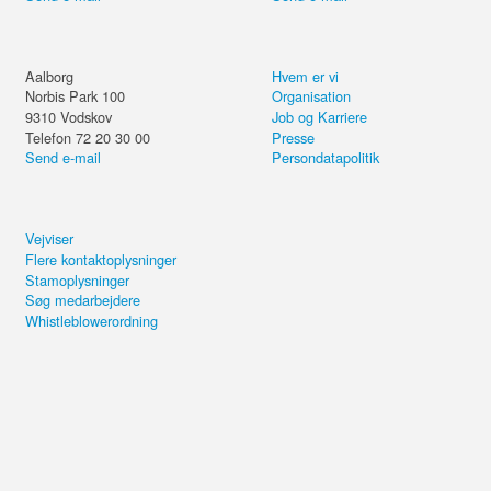
Aalborg
Hvem er vi
Norbis Park 100
Organisation
9310
Vodskov
Job og Karriere
Telefon 72 20 30 00
Presse
Send e-mail
Persondatapolitik
Vejviser
Flere kontaktoplysninger
Stamoplysninger
Søg medarbejdere
Whistleblowerordning
Workshop: Udnyt sidestrømme fra
vinproduktion til ny forretning