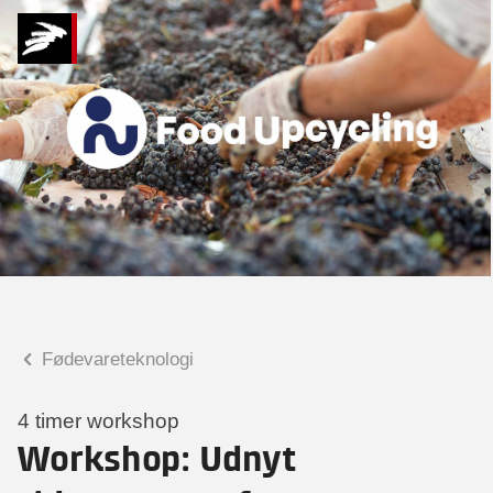
Hvad kan vi hjælpe
dig med?
Praktiske spørgsmål
Spørgsmål til tilmelding, forplejning,
afholdelsessted m.m.
Faglige spørgsmål
Spørgsmål til kursets indhold,
undervisning, niveau m.m.
Fødevareteknologi
Knud Erik Hilding-Hamann
Seniorspecialist
4 timer workshop
Workshop: Udnyt