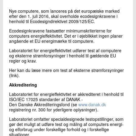
Køle- og Varmepumpeteknik
+45 72 20 24 72
Nye computere, som lanceres på det europæiske marked
Send e-mail
efter den 1. juli 2016, skal overholde ecodesignkravene i
henhold til Ecodesigndirektivet 2009/125/EC.
Ecodesignkravene fastsætter minimumskriterierne for
computers energieffektivitet. Det er i øjeblikket ingen planer
Skriv til mig
angående et EU energimærke til computere.
Laboratoriet for energieffektivitet udfører test af computere
og eksterne strømforsyninger i henhold til gældende EU
regler og krav.
Her kan du læse mere om test af eksterne strømforsyninger
(link).
Akkreditering
Laboratoriet for energieffektivitet er akkrediteret i henhold til
Send
ISO/IEC 17025 standarder af DANAK -
Den Danske Akkrediteringsfond (se
www.danak.dk
registrering nr. 300 for yderligere oplysninger).
Laboratoriet omfatter specialdesignede testopstillinger, som
gør det muligt at udføre test og måling af computers energi-
og elforbrug under forskellige forhold og i forskellige
situationer.