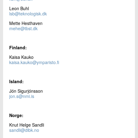
09.
Nyhedsbrev
+45 72 20 24 68
Leon Buhl
Send e-mail
lsb@teknologisk.dk
Mette Hesthaven
mehe@tbst.dk
Skriv til mig
Finland:
Kaisa Kauko
kaisa.kauko@ymparisto.fi
Island:
Jón Sigurjónsson
Send
jon.s@nmi.is
Norge:
Knut Helge Sandli
sandli@dibk.no