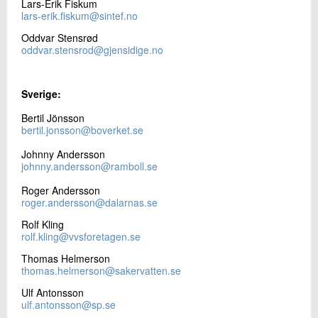
Lars-Erik Fiskum
lars-erik.fiskum@sintef.no
Oddvar Stensrød
oddvar.stensrod@gjensidige.no
Sverige:
Bertil Jönsson
bertil.jonsson@boverket.se
Johnny Andersson
johnny.andersson@ramboll.se
Roger Andersson
roger.andersson@dalarnas.se
Rolf Kling
rolf.kling@vvsforetagen.se
Thomas Helmerson
thomas.helmerson@sakervatten.se
Ulf Antonsson
ulf.antonsson@sp.se