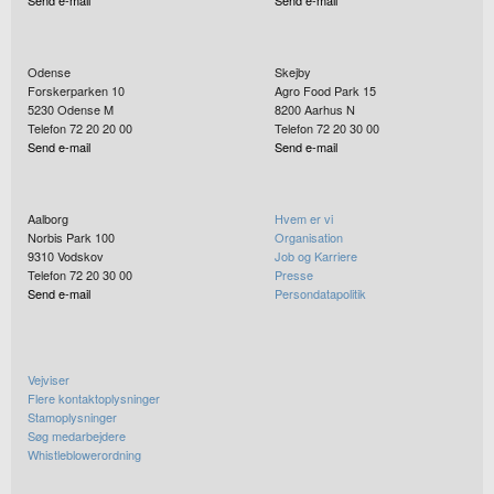
Odense
Skejby
Forskerparken 10
Agro Food Park 15
5230
Odense M
8200
Aarhus N
Telefon 72 20 20 00
Telefon 72 20 30 00
Send e-mail
Send e-mail
Aalborg
Hvem er vi
Norbis Park 100
Organisation
9310
Vodskov
Job og Karriere
Telefon 72 20 30 00
Presse
Send e-mail
Persondatapolitik
Vejviser
Flere kontaktoplysninger
Stamoplysninger
Søg medarbejdere
Whistleblowerordning