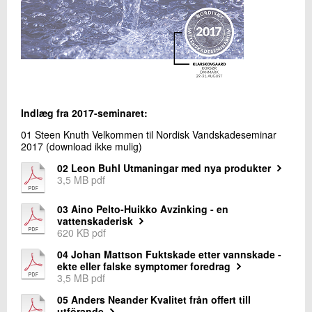
09.
Nyhedsbrev
+45 72 20 24 68
Send e-mail
Skriv til mig
Indlæg fra 2017-seminaret:
01 Steen Knuth Velkommen til Nordisk Vandskadeseminar
2017 (download ikke mulig)
02 Leon Buhl Utmaningar med nya produkter
3,5 MB pdf
03 Aino Pelto-Huikko Avzinking - en
Send
vattenskaderisk
620 KB pdf
04 Johan Mattson Fuktskade etter vannskade -
ekte eller falske symptomer foredrag
3,5 MB pdf
05 Anders Neander Kvalitet från offert till
utförande