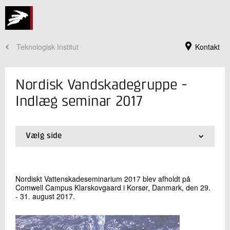
Teknologisk Institut
Kontakt
Nordisk Vandskadegruppe -
Indlæg seminar 2017
Vælg side
01.
Indlæg seminar 2017
02.
Indlæg seminar 2015
03.
Indlæg seminar 2013
Nordiskt Vattenskadeseminarium 2017 blev afholdt på
04.
Indlæg seminar 2011
Comwell Campus Klarskovgaard i Korsør, Danmark, den 29.
Jeg er din kontaktperson
05.
Indlæg seminar 2009
- 31. august 2017.
06.
Indlæg seminar 2007
Leon Steen Buhl
07.
Artikler
Seniorspecialist
Installation og Kalibrering
08.
Kontakt