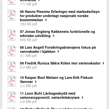
171 KB pdf
06 Hanne Prestmo Erfaringer med markedstilsyn
for produkter underlagt nasjonale norske
bestemmelser
790 KB pdf
07 Jonas Engberg Køkkenets funktionelle og
tekniske udvikling
909 KB pdf
08 Lars Angell Forsikringsbransjens fokus på
vannskader i kjøkken
3,1 MB pdf
09 Fredrik Runius Säkra Köket mot vattenskador
6,3 MB pdf
10 Kasper Boel Nielsen og Lars-Erik Fiskum
Vannrør
3,3 MB pdf
11 Leon Buhl Läckageskydd med
vattenstoppventil, vattenfelsbrytare
2,8 MB pdf
12 Olafur Wallevik The need for research on