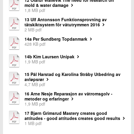
mold & water damage
1,8 MB pdf
13 Ulf Antonsson Funktionsprovning av
tätskiktsystem för våtutrymmen 2016
2 MB pdf
14a Per Sundberg Topdanmark
428 KB pdf
14b Kim Laursen Unipak
1,9 MB pdf
15 Pål Harstad og Karolina Stråby Utbedring av
avløpsrør
4,7 MB pdf
16 Arne Nesje Reparasjon av våtromsgolv -
metoder og erfaringer
1,9 MB pdf
17 Bjørn Grimsrud Mastery creates good
attitudes - good attitudes creates good results
1 MB pdf