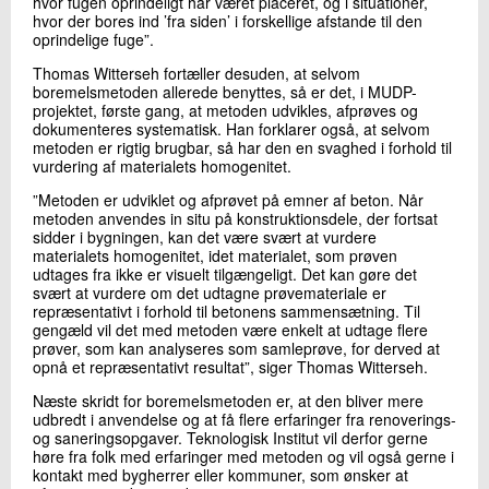
hvor fugen oprindeligt har været placeret, og i situationer,
hvor der bores ind ’fra siden’ i forskellige afstande til den
oprindelige fuge”.
Thomas Witterseh fortæller desuden, at selvom
boremelsmetoden allerede benyttes, så er det, i MUDP-
projektet, første gang, at metoden udvikles, afprøves og
dokumenteres systematisk. Han forklarer også, at selvom
metoden er rigtig brugbar, så har den en svaghed i forhold til
vurdering af materialets homogenitet.
”Metoden er udviklet og afprøvet på emner af beton. Når
metoden anvendes in situ på konstruktionsdele, der fortsat
sidder i bygningen, kan det være svært at vurdere
materialets homogenitet, idet materialet, som prøven
udtages fra ikke er visuelt tilgængeligt. Det kan gøre det
svært at vurdere om det udtagne prøvemateriale er
repræsentativt i forhold til betonens sammensætning. Til
gengæld vil det med metoden være enkelt at udtage flere
prøver, som kan analyseres som samleprøve, for derved at
opnå et repræsentativt resultat”, siger Thomas Witterseh.
Næste skridt for boremelsmetoden er, at den bliver mere
udbredt i anvendelse og at få flere erfaringer fra renoverings-
og saneringsopgaver. Teknologisk Institut vil derfor gerne
høre fra folk med erfaringer med metoden og vil også gerne i
kontakt med bygherrer eller kommuner, som ønsker at