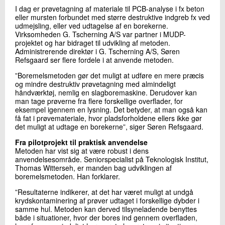
I dag er prøvetagning af materiale til PCB-analyse i fx beton
eller mursten forbundet med større destruktive indgreb fx ved
udmejsling, eller ved udtagelse af en borekerne.
Virksomheden G. Tscherning A/S var partner i MUDP-
projektet og har bidraget til udvikling af metoden.
Administrerende direktør i G. Tscherning A/S, Søren
Refsgaard ser flere fordele i at anvende metoden.
”Boremelsmetoden gør det muligt at udføre en mere præcis
og mindre destruktiv prøvetagning med almindeligt
håndværktøj, nemlig en slagboremaskine. Derudover kan
man tage prøverne fra flere forskellige overflader, for
eksempel igennem en lysning. Det betyder, at man også kan
få fat i prøvemateriale, hvor pladsforholdene ellers ikke gør
det muligt at udtage en borekerne”, siger Søren Refsgaard.
Fra pilotprojekt til praktisk anvendelse
Metoden har vist sig at være robust i dens
anvendelsesområde. Seniorspecialist på Teknologisk Institut,
Thomas Witterseh, er manden bag udviklingen af
boremelsmetoden. Han forklarer.
”Resultaterne indikerer, at det har været muligt at undgå
krydskontaminering af prøver udtaget i forskellige dybder i
samme hul. Metoden kan derved tilsyneladende benyttes
både i situationer, hvor der bores ind gennem overfladen,