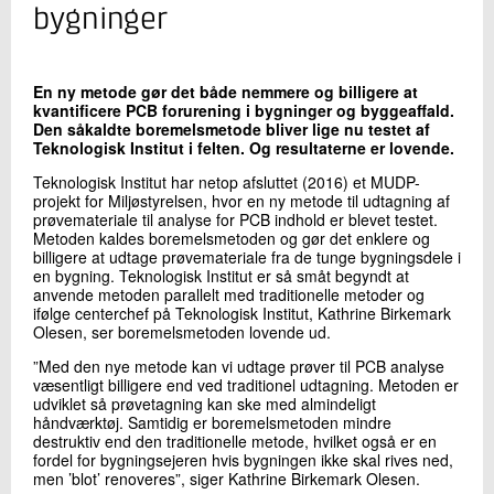
+45 72 20 22 57
bygninger
Send e-mail
En ny metode gør det både nemmere og billigere at
kvantificere PCB forurening i bygninger og byggeaffald.
Skriv til mig
Den såkaldte boremelsmetode bliver lige nu testet af
Teknologisk Institut i felten. Og resultaterne er lovende.
Teknologisk Institut har netop afsluttet (2016) et MUDP-
projekt for Miljøstyrelsen, hvor en ny metode til udtagning af
prøvemateriale til analyse for PCB indhold er blevet testet.
Metoden kaldes boremelsmetoden og gør det enklere og
billigere at udtage prøvemateriale fra de tunge bygningsdele i
en bygning. Teknologisk Institut er så småt begyndt at
anvende metoden parallelt med traditionelle metoder og
ifølge centerchef på Teknologisk Institut, Kathrine Birkemark
Olesen, ser boremelsmetoden lovende ud.
Send
”Med den nye metode kan vi udtage prøver til PCB analyse
væsentligt billigere end ved traditionel udtagning. Metoden er
udviklet så prøvetagning kan ske med almindeligt
håndværktøj. Samtidig er boremelsmetoden mindre
destruktiv end den traditionelle metode, hvilket også er en
fordel for bygningsejeren hvis bygningen ikke skal rives ned,
men ’blot’ renoveres”, siger Kathrine Birkemark Olesen.