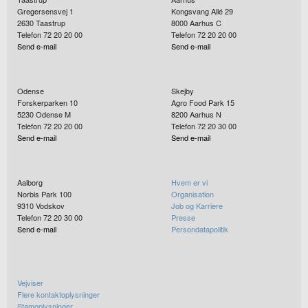
Gregersensvej 1
Kongsvang Allé 29
2630
Taastrup
8000
Aarhus C
Telefon 72 20 20 00
Telefon 72 20 20 00
Send e-mail
Send e-mail
Odense
Skejby
Forskerparken 10
Agro Food Park 15
5230
Odense M
8200
Aarhus N
Telefon 72 20 20 00
Telefon 72 20 30 00
Send e-mail
Send e-mail
Aalborg
Hvem er vi
Norbis Park 100
Organisation
9310
Vodskov
Job og Karriere
Telefon 72 20 30 00
Presse
Send e-mail
Persondatapolitik
Vejviser
Flere kontaktoplysninger
Stamoplysninger