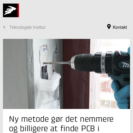
Teknologisk Institut
Kontakt
Jeg er din kontaktperson
Ny metode gør det nemmere
Lene Dalvang
Seniorkonsulent
og billigere at finde PCB i
Bæredygtigt byggeri