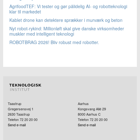
AgrifoodTEF: Vi tester og gør pålidelig AI- og robotteknologi
klar til markedet
Kablet drone kan detektere sprækker i murværk og beton
Nyt robot-rykind: Millionløft skal give danske virksomheder
muskler med intelligent teknologi
ROBOTBRAG 2026! Bliv robust med robotter.
Taastrup
Aarhus
Gregersensvej 1
Kongsvang Allé 29
2630
Taastrup
8000
Aarhus C
Telefon 72 20 20 00
Telefon 72 20 20 00
Send e-mail
Send e-mail