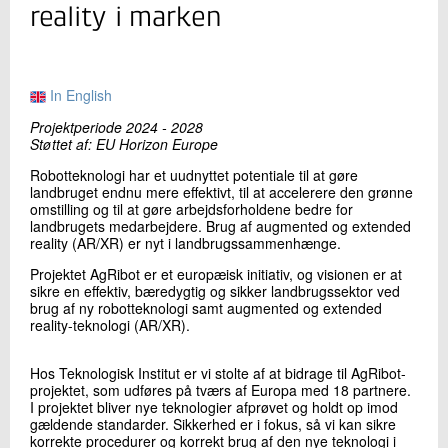
+45 72 20 24 69
reality i marken
Send e-mail
In English
Skriv til mig
Projektperiode 2024 - 2028
Støttet af: EU Horizon Europe
Robotteknologi har et uudnyttet potentiale til at gøre
landbruget endnu mere effektivt, til at accelerere den grønne
omstilling og til at gøre arbejdsforholdene bedre for
landbrugets medarbejdere. Brug af augmented og extended
reality (AR/XR) er nyt i landbrugssammenhænge.
Projektet AgRibot er et europæisk initiativ, og visionen er at
sikre en effektiv, bæredygtig og sikker landbrugssektor ved
Send
brug af ny robotteknologi samt augmented og extended
reality-teknologi (AR/XR).
Hos Teknologisk Institut er vi stolte af at bidrage til AgRibot-
projektet, som udføres på tværs af Europa med 18 partnere.
I projektet bliver nye teknologier afprøvet og holdt op imod
gældende standarder. Sikkerhed er i fokus, så vi kan sikre
korrekte procedurer og korrekt brug af den nye teknologi i