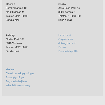
Odense
Skejby
Forskerparken 10
Agro Food Park 15
5230
Odense M
8200
Aarhus N
Telefon 72 20 20 00
Telefon 72 20 30 00
Send e-mail
Send e-mail
Aalborg
Hvem er vi
Norbis Park 100
Organisation
9310
Vodskov
Job og Karriere
Telefon 72 20 30 00
Presse
Send e-mail
Persondatapolitik
Vejviser
Flere kontaktoplysninger
Stamoplysninger
Søg medarbejdere
Whistleblowerordning