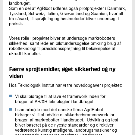
landbruget.
Som en del af AgRibot udføres også pilotprojekter i Danmark,
Tyskland, Schweiz, Italien, Grækenland og Spanien, hvor alt
fra såsæd, til sprøjtning og høstmetoder bliver undersøgt i
praksis.
Vores rolle i projektet bliver at undersøge markrobotters
sikkerhed, samt lede en pilotundersøgelse omkring brug af
robotteknologi til præcisionssprøjtning til bekæmpelse af
ukrudt i kartofler.
Færre sprøjtemidler, øget sikkerhed og ny
viden
Hos Teknologisk Institut har vi tre hovedopgaver i projektet:
Vi skal bidrage til at lave et framework inden for
brugen af AR/XR teknologier i landbruget.
I samarbejde med det danske firma AgriRobot
bidrager vi til at udvikle et sikkerhedsrammeværk for
brugen af markrobotter i landbruget. Udvikling og test
bliver baseret på de nyeste standarder og direktiver
vedrørende kunstig intelligens, landbrugsmaskiner og