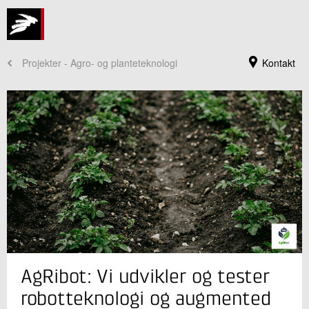
Projekter - Agro- og planteteknologi
Kontakt
Jeg er din kontaktperson
AgRibot: Vi udvikler og tester
Andrés Villa Henriksen
Faglig leder
robotteknologi og augmented
Landbrug og Digitalisering