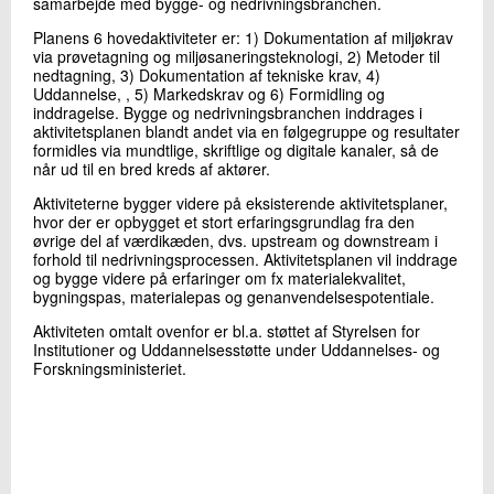
samarbejde med bygge- og nedrivningsbranchen.
Planens 6 hovedaktiviteter er: 1) Dokumentation af miljøkrav
via prøvetagning og miljøsaneringsteknologi, 2) Metoder til
nedtagning, 3) Dokumentation af tekniske krav, 4)
Uddannelse, , 5) Markedskrav og 6) Formidling og
inddragelse. Bygge og nedrivningsbranchen inddrages i
aktivitetsplanen blandt andet via en følgegruppe og resultater
formidles via mundtlige, skriftlige og digitale kanaler, så de
når ud til en bred kreds af aktører.
Aktiviteterne bygger videre på eksisterende aktivitetsplaner,
hvor der er opbygget et stort erfaringsgrundlag fra den
øvrige del af værdikæden, dvs. upstream og downstream i
forhold til nedrivningsprocessen. Aktivitetsplanen vil inddrage
og bygge videre på erfaringer om fx materialekvalitet,
bygningspas, materialepas og genanvendelsespotentiale.
Aktiviteten omtalt ovenfor er bl.a. støttet af Styrelsen for
Institutioner og Uddannelsesstøtte under Uddannelses- og
Forskningsministeriet.