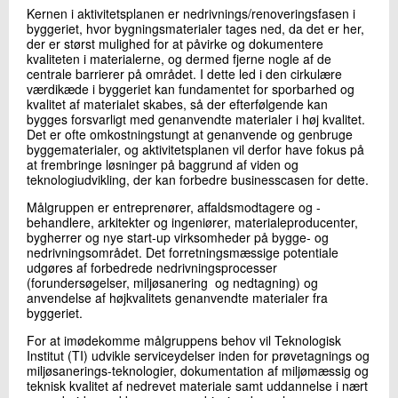
+45 72 20 22 20
Kernen i aktivitetsplanen er nedrivnings/renoveringsfasen i
byggeriet, hvor bygningsmaterialer tages ned, da det er her,
Send e-mail
der er størst mulighed for at påvirke og dokumentere
kvaliteten i materialerne, og dermed fjerne nogle af de
centrale barrierer på området. I dette led i den cirkulære
værdikæde i byggeriet kan fundamentet for sporbarhed og
Skriv til mig
kvalitet af materialet skabes, så der efterfølgende kan
bygges forsvarligt med genanvendte materialer i høj kvalitet.
Det er ofte omkostningstungt at genanvende og genbruge
byggematerialer, og aktivitetsplanen vil derfor have fokus på
at frembringe løsninger på baggrund af viden og
teknologiudvikling, der kan forbedre businesscasen for dette.
Målgruppen er entreprenører, affaldsmodtagere og -
behandlere, arkitekter og ingeniører, materialeproducenter,
bygherrer og nye start-up virksomheder på bygge- og
nedrivningsområdet. Det forretningsmæssige potentiale
udgøres af forbedrede nedrivningsprocesser
Send
(forundersøgelser, miljøsanering og nedtagning) og
anvendelse af højkvalitets genanvendte materialer fra
byggeriet.
For at imødekomme målgruppens behov vil Teknologisk
Institut (TI) udvikle serviceydelser inden for prøvetagnings og
miljøsanerings-teknologier, dokumentation af miljømæssig og
teknisk kvalitet af nedrevet materiale samt uddannelse i nært