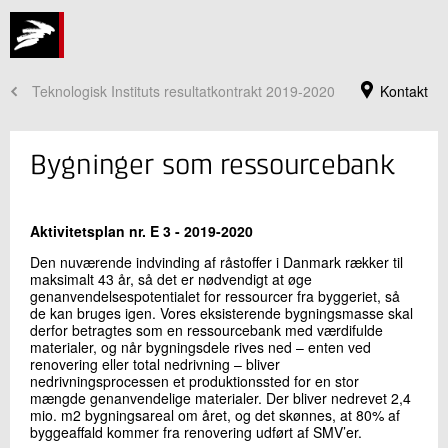
Teknologisk Instituts resultatkontrakt 2019-2020
Kontakt
Bygninger som ressourcebank
Aktivitetsplan nr. E 3 - 2019-2020
Den nuværende indvinding af råstoffer i Danmark rækker til
maksimalt 43 år, så det er nødvendigt at øge
genanvendelsespotentialet for ressourcer fra byggeriet, så
de kan bruges igen. Vores eksisterende bygningsmasse skal
derfor betragtes som en ressourcebank med værdifulde
materialer, og når bygningsdele rives ned – enten ved
renovering eller total nedrivning – bliver
Jeg er din kontaktperson
nedrivningsprocessen et produktionssted for en stor
mængde genanvendelige materialer. Der bliver nedrevet 2,4
Mette Glavind
mio. m2 bygningsareal om året, og det skønnes, at 80% af
Direktør, ph.d.
byggeaffald kommer fra renovering udført af SMV’er.
Byggeri og Anlæg