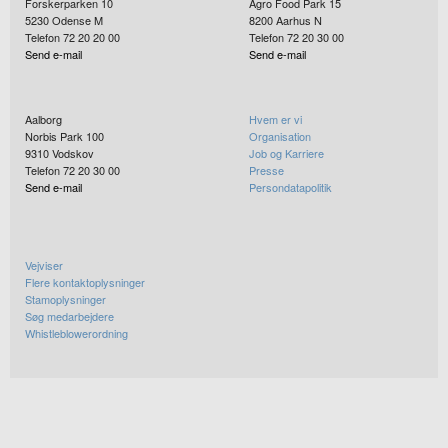
Forskerparken 10
Agro Food Park 15
5230
Odense M
8200
Aarhus N
Telefon 72 20 20 00
Telefon 72 20 30 00
Send e-mail
Send e-mail
Aalborg
Hvem er vi
Norbis Park 100
Organisation
9310
Vodskov
Job og Karriere
Telefon 72 20 30 00
Presse
Send e-mail
Persondatapolitik
Vejviser
Flere kontaktoplysninger
Stamoplysninger
Søg medarbejdere
Whistleblowerordning