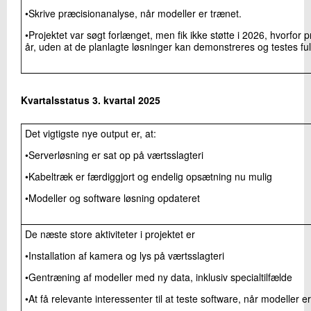
•Skrive præcisionanalyse, når modeller er trænet.
•Projektet var søgt forlænget, men fik ikke støtte i 2026, hvorfor p
år, uden at de planlagte løsninger kan demonstreres og testes ful
Kvartalsstatus 3. kvartal 2025
Det vigtigste nye output er, at:
•Serverløsning er sat op på værtsslagteri
•Kabeltræk er færdiggjort og endelig opsætning nu mulig
•Modeller og software løsning opdateret
De næste store aktiviteter i projektet er
•Installation af kamera og lys på værtsslagteri
•Gentræning af modeller med ny data, inklusiv specialtilfælde
•At få relevante interessenter til at teste software, når modeller 