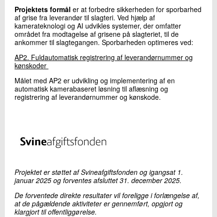
+45 72 20 29 38
Projektets formål
er at forbedre sikkerheden for sporbarhed
Send e-mail
af grise fra leverandør til slagteri. Ved hjælp af
kamerateknologi og AI udvikles systemer, der omfatter
området fra modtagelse af grisene på slagteriet, til de
ankommer til slagtegangen. Sporbarheden optimeres ved:
Skriv til mig
AP2. Fuldautomatisk registrering af leverandørnummer og
kønskoder
Målet med AP2 er udvikling og implementering af en
automatisk kamerabaseret løsning til aflæsning og
registrering af leverandørnummer og kønskode.
Send
Projektet er støttet af Svineafgiftsfonden og igangsat 1.
januar 2025 og forventes afsluttet 31. december 2025.
De forventede direkte resultater vil foreligge i forlængelse af,
at de pågældende aktiviteter er gennemført, opgjort og
klargjort til offentliggørelse.