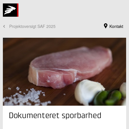
Projektoversigt SAF 2025
Kontakt
Jeg er din kontaktperson
Dokumenteret sporbarhed
Jeppe Milling Korsholm
Projektleder
Bæredygtighed og Digitalisering