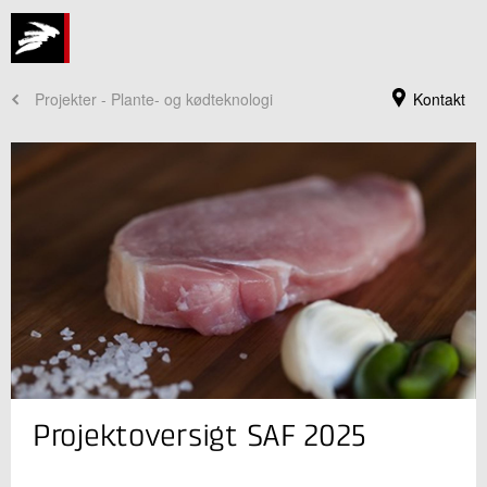
Projekter - Plante- og kødteknologi
Kontakt
Jeg er din kontaktperson
Projektoversigt SAF 2025
Lene Meinert
Centerchef, Ph.D.
Fødevaresikkerhed og Kvalitet