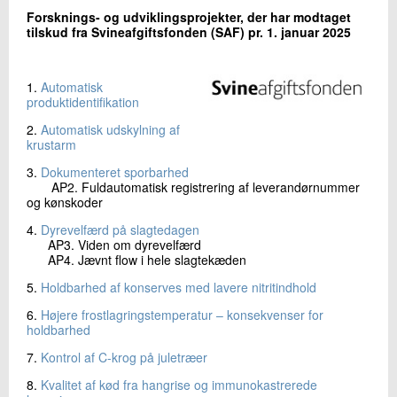
+45 72 20 26 67
Forsknings- og udviklingsprojekter, der har modtaget
Send e-mail
tilskud fra Svineafgiftsfonden (SAF) pr. 1. januar 2025
1.
Automatisk
Skriv til mig
produktidentifikation
2.
Automatisk udskylning af
krustarm
3.
Dokumenteret sporbarhed
AP2. Fuldautomatisk registrering af leverandørnummer
og kønskoder
4.
Dyrevelfærd på slagtedagen
AP3. Viden om dyrevelfærd
AP4. Jævnt flow i hele slagtekæden
Send
5.
Holdbarhed af konserves med lavere nitritindhold
6.
Højere frostlagringstemperatur – konsekvenser for
holdbarhed
7.
Kontrol af C-krog på juletræer
8.
Kvalitet af kød fra hangrise og immunokastrerede