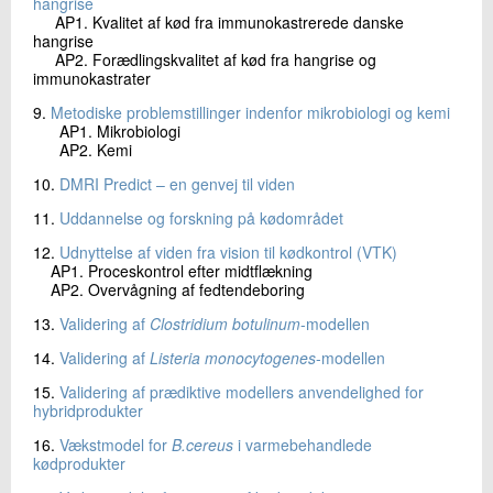
hangrise
AP1. Kvalitet af kød fra immunokastrerede danske
hangrise
AP2. Forædlingskvalitet af kød fra hangrise og
immunokastrater
9.
Metodiske problemstillinger indenfor mikrobiologi og kemi
AP1. Mikrobiologi
AP2. Kemi
10.
DMRI Predict – en genvej til viden
11.
Uddannelse og forskning på kødområdet
12.
Udnyttelse af viden fra vision til kødkontrol (VTK)
AP1. Proceskontrol efter midtflækning
AP2. Overvågning af fedtendeboring
13.
Validering af
Clostridium botulinum
-modellen
14.
Validering af
Listeria monocytogenes
-modellen
15.
Validering af prædiktive modellers anvendelighed for
hybridprodukter
16.
Vækstmodel for
B.cereus
i varmebehandlede
kødprodukter